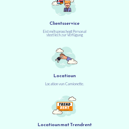
Clientsservice
Eist mëtsproochegt Personal
steet Iech zur Verfügung
Locatioun
Location vun Camionette.
Locatioun mat Trendrent