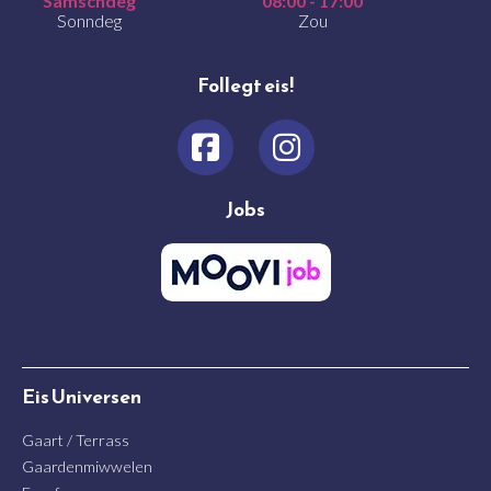
Samschdeg
08:00 - 17:00
Sonndeg
Zou
Follegt eis!
Jobs
Eis Universen
Gaart / Terrass
Gaardenmiwwelen