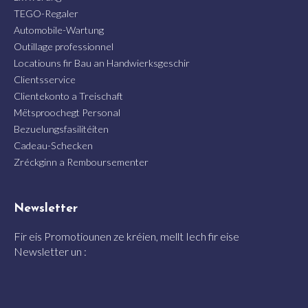
TEGO-Regaler
Automobile-Wartung
Outillage professionnel
Locatiouns fir Bau an Handwierksgeschir
Clientsservice
Clientekonto a Treischaft
Mëtsproochegt Personal
Bezuelungsfasilitéiten
Cadeau-Schecken
Zréckginn a Remboursementer
Newsletter
Fir eis Promotiounen ze kréien, mellt Iech fir eise
Newsletter un :