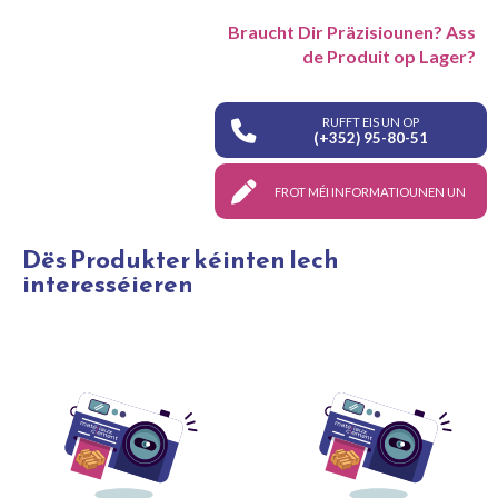
Braucht Dir Präzisiounen? Ass
de Produit op Lager?
RUFFT EIS UN OP
(+352) 95-80-51
FROT MÉI INFORMATIOUNEN UN
Dës Produkter kéinten Iech
interesséieren