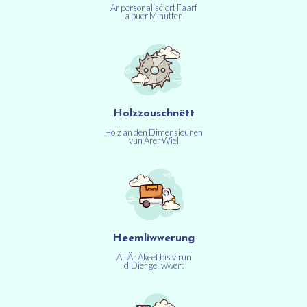
Är personaliséiert Faarf
a puer Minutten
Holzzouschnëtt
Holz an den Dimensiounen
vun Ärer Wiel
Heemliwwerung
All Är Akeef bis virun
d'Dier geliwwert