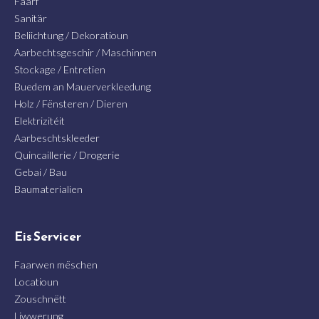
Faarf
Sanitär
Beliichtung / Dekoratioun
Aarbechtsgeschir / Maschinnen
Stockage / Entretien
Buedem an Mauerverkleedung
Holz / Fënsteren / Dieren
Elektrizitéit
Aarbeschtskleeder
Quincaillerie / Drogerie
Gebai / Bau
Baumaterialien
Eis Servicer
Faarwen mëschen
Locatioun
Zouschnëtt
Liwwerung