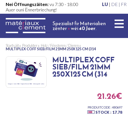
Nei Öffnungszäiten:
vu 7:30 - 18:00
LU
|
DE |
FR
Auer ouni Ënnerbriechung!
Spezialist fir Materialien
zënter
+
wéi
40 Joer
.
Startsäit
Produkter
Holz / Fënsteren / Dieren
MULTIPLEX COFF SIEB/FILM 21MM 250X125 CM (314
MULTIPLEX COFF
SIEB/FILM 21MM
250X125 CM (314
21.26€
PRODUITCODE : 480697
STOCK : 17.78