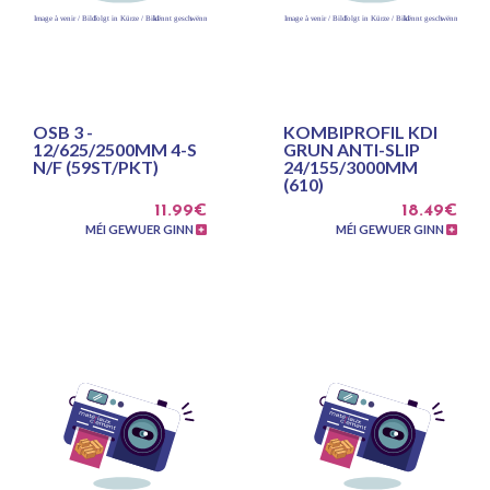
OSB 3 -
KOMBIPROFIL KDI
12/625/2500MM 4-S
GRUN ANTI-SLIP
N/F (59ST/PKT)
24/155/3000MM
(610)
11.99€
18.49€
MÉI GEWUER GINN
MÉI GEWUER GINN