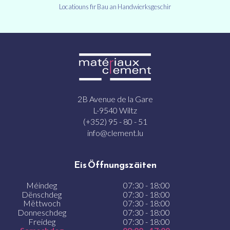
Locatiouns fir Bau an Handwierksgeschir
2B Avenue de la Gare
L-9540 Wiltz
(+352) 95 - 80 - 51
info@clement.lu
Eis Öffnungszäiten
Méindeg
07:30 - 18:00
Dënschdeg
07:30 - 18:00
Mëttwoch
07:30 - 18:00
Donneschdeg
07:30 - 18:00
Freideg
07:30 - 18:00