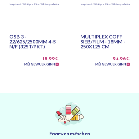
OSB 3 -
MULTIPLEX COFF
22/625/2500MM 4-S
SIEB/FILM - 18MM -
N/F (32ST/PKT)
250X125 CM
18.99€
24.96€
MÉI GEWUER GINN
MÉI GEWUER GINN
Faarwen mëschen