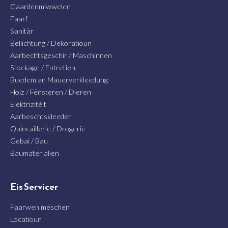
Gaardenmiwwelen
Faarf
Sanitär
Beliichtung / Dekoratioun
Aarbechtsgeschir / Maschinnen
Stockage / Entretien
Buedem an Mauerverkleedung
Holz / Fënsteren / Dieren
Elektrizitéit
Aarbeschtskleeder
Quincaillerie / Drogerie
Gebai / Bau
Baumaterialien
Eis Servicer
Faarwen mëschen
Locatioun