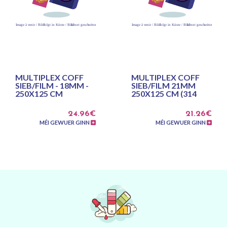
MULTIPLEX COFF
MULTIPLEX COFF
SIEB/FILM - 18MM -
SIEB/FILM 21MM
250X125 CM
250X125 CM (314
24.96€
21.26€
MÉI GEWUER GINN
MÉI GEWUER GINN