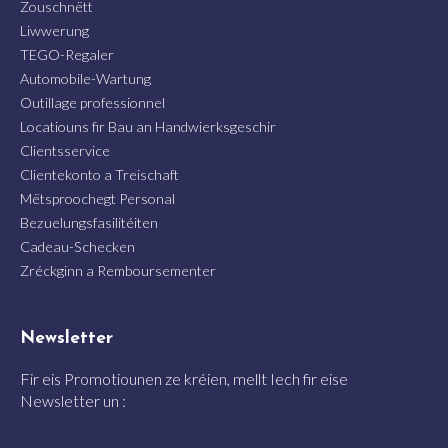
Zouschnëtt
Liwwerung
TEGO-Regaler
Automobile-Wartung
Outillage professionnel
Locatiouns fir Bau an Handwierksgeschir
Clientsservice
Clientekonto a Treischaft
Mëtsproochegt Personal
Bezuelungsfasilitéiten
Cadeau-Schecken
Zréckginn a Remboursementer
Newsletter
Fir eis Promotiounen ze kréien, mellt Iech fir eise
Newsletter un :