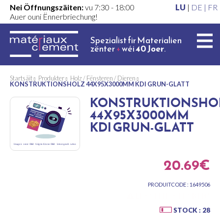
Nei Öffnungszäiten:
vu 7:30 - 18:00
LU
|
DE |
FR
Auer ouni Ënnerbriechung!
Spezialist fir Materialien
zënter
+
wéi
40 Joer
.
Startsäit
Produkter
Holz / Fënsteren / Dieren
KONSTRUKTIONSHOLZ 44X95X3000MM KDI GRUN-GLATT
KONSTRUKTIONSHO
44X95X3000MM
KDI GRUN-GLATT
20.69€
PRODUITCODE : 1649506
LESCHTE STÉCKER!
STOCK : 28