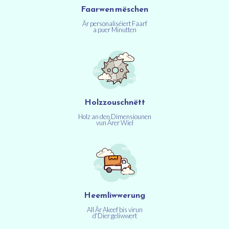
Faarwen mëschen
Är personaliséiert Faarf
a puer Minutten
Holzzouschnëtt
Holz an den Dimensiounen
vun Ärer Wiel
Heemliwwerung
All Är Akeef bis virun
d'Dier geliwwert