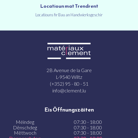
Locatioun mat Trendrent
Locatiouns fir Bau an Handwierksgeschir
2B Avenue de la Gare
L-9540 Wiltz
(+352) 95 - 80 - 51
info@clement.lu
Eis Öffnungszäiten
Méindeg
07:30 - 18:00
Dënschdeg
07:30 - 18:00
Mëttwoch
07:30 - 18:00