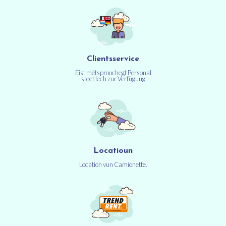
Clientsservice
Eist mëtsproochegt Personal
steet Iech zur Verfügung
Locatioun
Location vun Camionette.