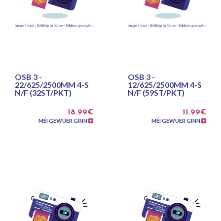
OSB 3 -
OSB 3 -
22/625/2500MM 4-S
12/625/2500MM 4-S
N/F (32ST/PKT)
N/F (59ST/PKT)
18.99€
11.99€
MÉI GEWUER GINN
MÉI GEWUER GINN