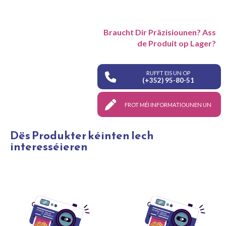
Braucht Dir Präzisiounen? Ass
de Produit op Lager?
RUFFT EIS UN OP
(+352) 95-80-51
FROT MÉI INFORMATIOUNEN UN
Dës Produkter kéinten Iech
interesséieren