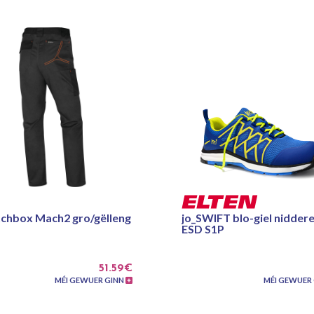
tchbox Mach2 gro/gëlleng
jo_SWIFT blo-giel nidder
ESD S1P
51.59€
MÉI GEWUER GINN
MÉI GEWUER