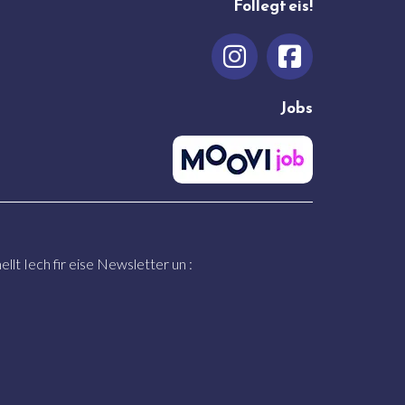
Follegt eis!
Jobs
llt Iech fir eise Newsletter un :