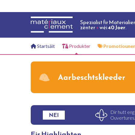
Spezialist fir Materialie
zënter
+
wéi
40 Joer
.
Startsäit
Produkter
Promotioune
Aarbeschtskleeder
Dir hutt eng
NEI
Ouvertureszä
Eis Highlighten