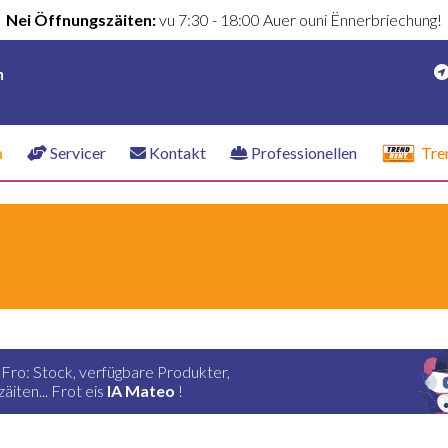
Nei Öffnungszäiten:
vu 7:30 - 18:00 Auer ouni Ënnerbriechung!
n
n
Servicer
Kontakt
Professionellen
Tre
 Fro: Stock, verfügbare Produkter,
iten... Frot eis
IA Mateo
!