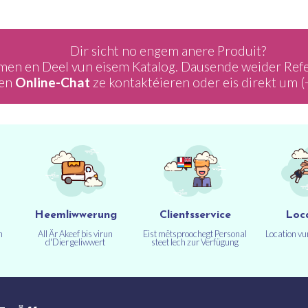
Dir sicht no engem anere Produit?
en en Deel vun eisem Katalog. Dausende weider Refer
den
Online-Chat
ze kontaktéieren oder eis direkt um
(
Heemliwwerung
Clientsservice
Loc
n
All Är Akeef bis virun
Eist mëtsproochegt Personal
Location v
d'Dier geliwwert
steet Iech zur Verfügung