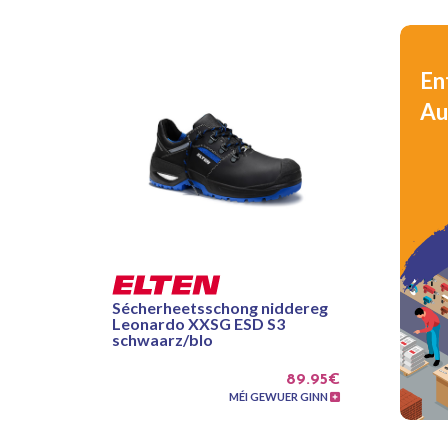
En
Au
Sécherheetsschong niddereg
Leonardo XXSG ESD S3
schwaarz/blo
89.95€
MÉI GEWUER GINN