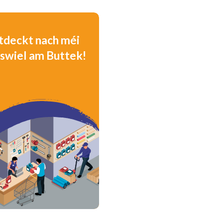
tdeckt nach méi
swiel am Buttek!