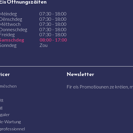
Eis Öffnungszäiten
Méindeg
07:30 - 18:00
Dënschdeg
07:30 - 18:00
Mëttwoch
07:30 - 18:00
Donneschdeg
07:30 - 18:00
Freideg
07:30 - 18:00
Samschdeg
08:00 - 17:00
Sonndeg
Zou
vicer
Newsletter
 mëschen
Fir eis Promotiounen ze kréien, me
n
tt
ng
galer
le-Wartung
 professionnel