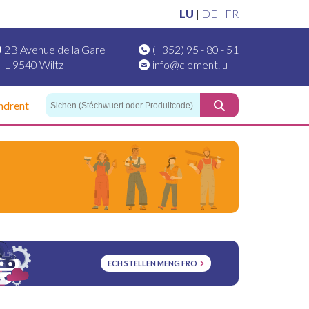
LU
|
DE |
FR
2B Avenue de la Gare
(+352) 95 - 80 - 51
L-9540 Wiltz
info@clement.lu
ndrent
ECH STELLEN MENG FRO