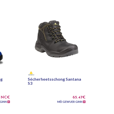
eg
Sécherheetsschong Santana
S3
NC€
65.47€
 GINN
MÉI GEWUER GINN