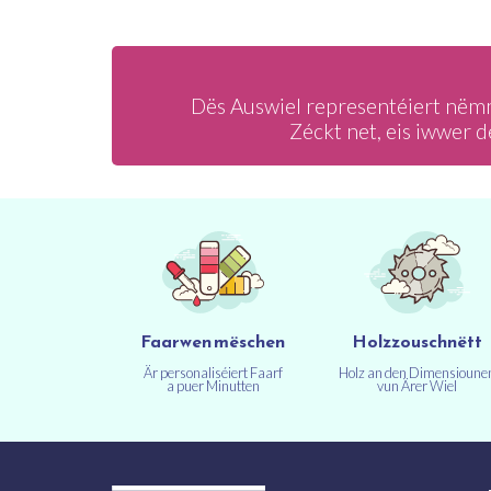
Dës Auswiel representéiert nëmm
Zéckt net, eis iwwer 
Faarwen mëschen
Holzzouschnëtt
Är personaliséiert Faarf
Holz an den Dimensioune
a puer Minutten
vun Ärer Wiel