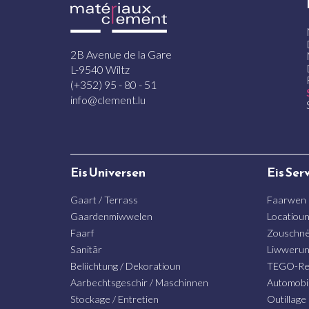
2B Avenue de la Gare
L-9540 Wiltz
(+352) 95 - 80 - 51
info@clement.lu
Eis Universen
Eis Ser
Gaart / Terrass
Faarwen
Gaardenmiwwelen
Locatiou
Faarf
Zouschnë
Sanitär
Liwweru
Beliichtung / Dekoratioun
TEGO-Re
Aarbechtsgeschir / Maschinnen
Automobi
Stockage / Entretien
Outillage