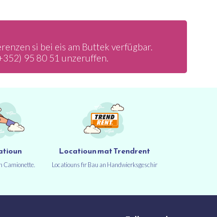
enzen si bei eis am Buttek verfügbar.
+352) 95 80 51
unzeruffen.
atioun
Locatioun mat Trendrent
un Camionette.
Locatiouns fir Bau an Handwierksgeschir