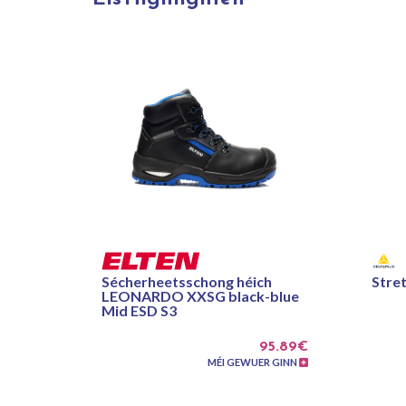
Sécherheetsschong héich
Stre
LEONARDO XXSG black-blue
Mid ESD S3
95.89€
MÉI GEWUER GINN