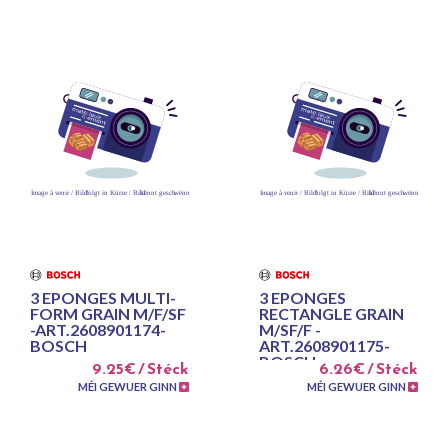
3 EPONGES MULTI-
3 EPONGES
FORM GRAIN M/F/SF
RECTANGLE GRAIN
-ART.2608901174-
M/SF/F -
BOSCH
ART.2608901175-
BOSCH
9.25€ / Stéck
6.26€ / Stéck
MÉI GEWUER GINN
MÉI GEWUER GINN