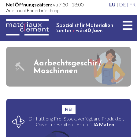
Nei Öffnungszäiten:
vu 7:30 - 18:00
LU
|
DE |
FR
Auer ouni Ënnerbriechung!
Spezialist fir Materialien
zënter
+
wéi
40 Joer
.
Aarbechtsgeschir /
Maschinnen
NEI
Dir hutt eng Fro: Stock, verfügbare Produkter,
Ouvertureszäiten... Frot eis
IA Mateo
!