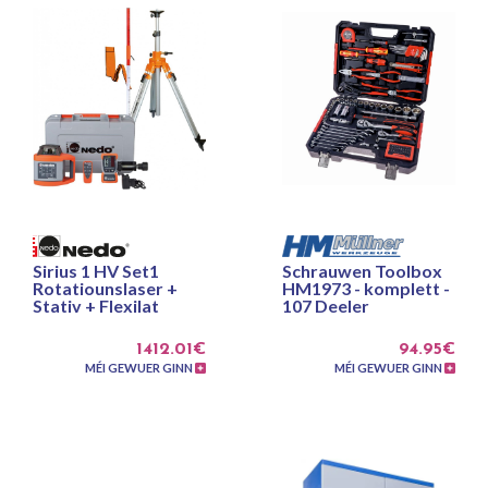
Sirius 1 HV Set1
Schrauwen Toolbox
Rotatiounslaser +
HM1973 - komplett -
Stativ + Flexilat
107 Deeler
1412.01€
94.95€
MÉI GEWUER GINN
MÉI GEWUER GINN