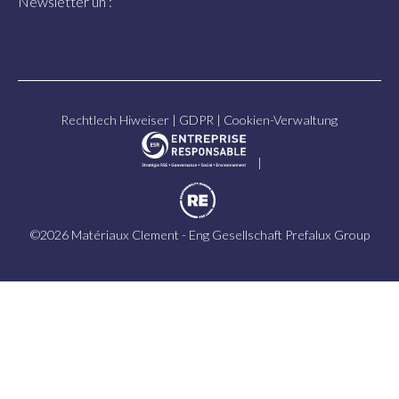
Newsletter un :
Rechtlech Hiweiser
|
GDPR
|
Cookien-Verwaltung
|
©2026 Matériaux Clement - Eng Gesellschaft
Prefalux Group