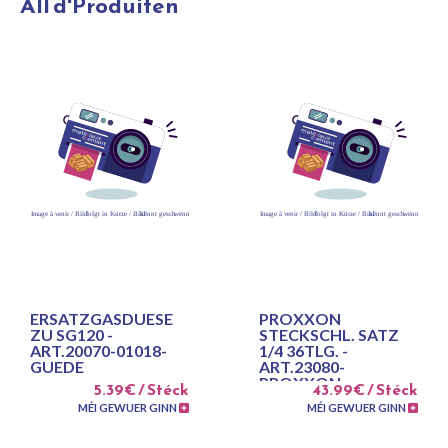
All d'Produiten
ERSATZGASDUESE
PROXXON
ZU SG120 -
STECKSCHL. SATZ
ART.20070-01018-
1/4 36TLG. -
GUEDE
ART.23080-
PROXXON
5.39€ / Stéck
43.99€ / Stéck
MÉI GEWUER GINN
MÉI GEWUER GINN