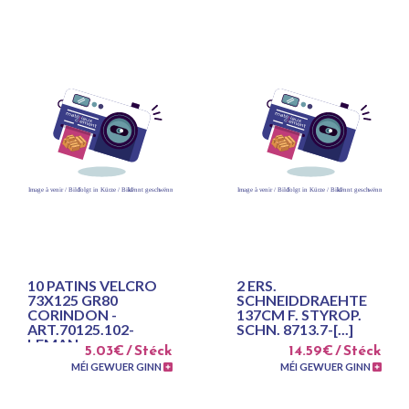
10 PATINS VELCRO
2 ERS.
73X125 GR80
SCHNEIDDRAEHTE
CORINDON -
137CM F. STYROP.
ART.70125.102-
SCHN. 8713.7-[...]
LEMAN
5.03€ / Stéck
14.59€ / Stéck
MÉI GEWUER GINN
MÉI GEWUER GINN