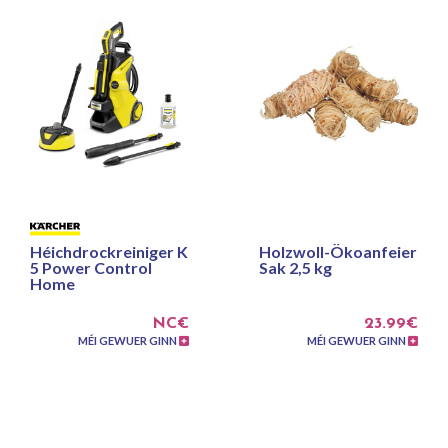
Héichdrockreiniger K
Holzwoll-Ökoanfeier
5 Power Control
Sak 2,5 kg
Home
NC€
23.99€
MÉI GEWUER GINN
MÉI GEWUER GINN