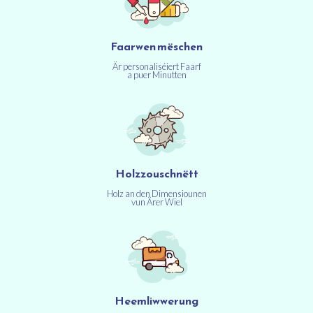
Faarwen mëschen
Är personaliséiert Faarf
a puer Minutten
Holzzouschnëtt
Holz an den Dimensiounen
vun Ärer Wiel
Heemliwwerung