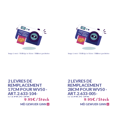
2 LEVRES DE
2 LEVRES DE
REMPLACEMENT
REMPLACEMENT
17CM POUR WV50 -
28CM POUR WV50 -
ART.2.633-104-
ART.2.633-005-
KAERCHER
KAERCHER
9.95€ / Stéck
9.95€ / Stéck
MÉI GEWUER GINN
MÉI GEWUER GINN