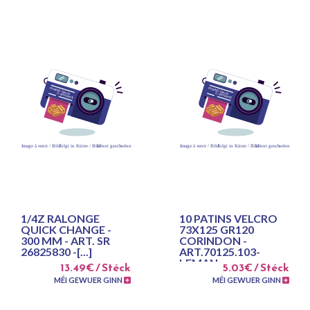
1/4Z RALONGE
10 PATINS VELCRO
QUICK CHANGE -
73X125 GR120
300 MM - ART. SR
CORINDON -
26825830 -[...]
ART.70125.103-
LEMAN
13.49€ / Stéck
5.03€ / Stéck
MÉI GEWUER GINN
MÉI GEWUER GINN