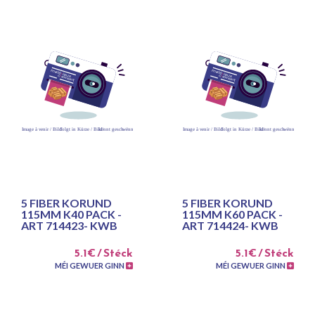
5 FIBER KORUND
5 FIBER KORUND
115MM K40 PACK -
115MM K60 PACK -
ART 714423- KWB
ART 714424- KWB
5.1€ / Stéck
5.1€ / Stéck
MÉI GEWUER GINN
MÉI GEWUER GINN