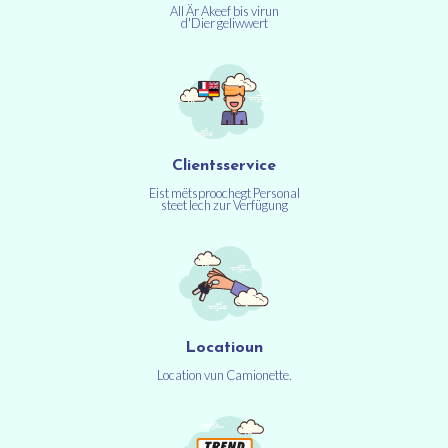
All Är Akeef bis virun
d'Dier geliwwert
Clientsservice
Eist mëtsproochegt Personal
steet Iech zur Verfügung
Locatioun
Location vun Camionette.