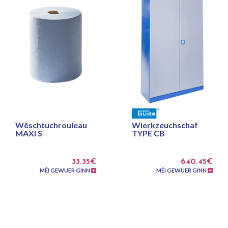
Wëschtuchrouleau
Wierkzeuchschaf
MAXI S
TYPE CB
33.35€
640.45€
MÉI GEWUER GINN
MÉI GEWUER GINN