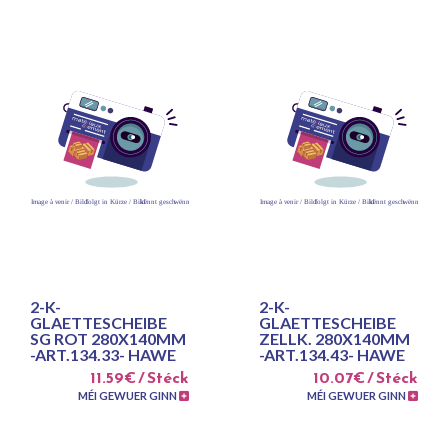
2-K-
2-K-
GLAETTESCHEIBE
GLAETTESCHEIBE
SG ROT 280X140MM
ZELLK. 280X140MM
-ART.134.33- HAWE
-ART.134.43- HAWE
11.59€ / Stéck
10.07€ / Stéck
MÉI GEWUER GINN
MÉI GEWUER GINN