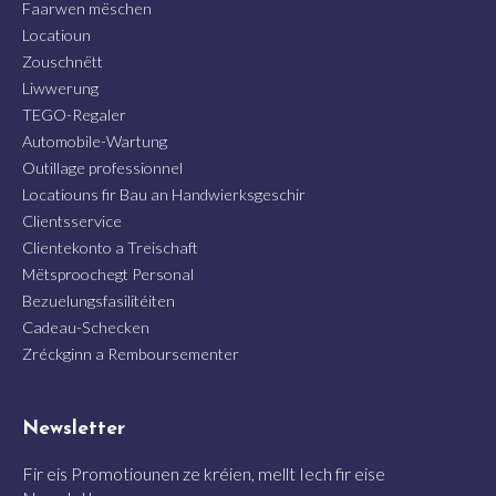
Faarwen mëschen
Locatioun
Zouschnëtt
Liwwerung
TEGO-Regaler
Automobile-Wartung
Outillage professionnel
Locatiouns fir Bau an Handwierksgeschir
Clientsservice
Clientekonto a Treischaft
Mëtsproochegt Personal
Bezuelungsfasilitéiten
Cadeau-Schecken
Zréckginn a Remboursementer
Newsletter
Fir eis Promotiounen ze kréien, mellt Iech fir eise