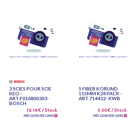
3 SCIES POUR SCIE
5 FIBER KORUND
KEO -
115MM K24 PACK -
ART.F016800303-
ART 714422- KWB
BOSCH
12.18€ / Stéck
5.05€ / Stéck
MÉI GEWUER GINN
MÉI GEWUER GINN