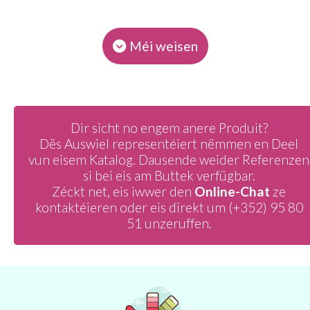
Méi weisen
Dir sicht no engem anere Produit?
Dës Auswiel representéiert nëmmen en Deel
vun eisem Katalog. Dausende weider Referenzen
si bei eis am Buttek verfügbar.
Zéckt net, eis iwwer den
Online-Chat
ze
kontaktéieren oder eis direkt um
(+352) 95 80
51
unzeruffen.