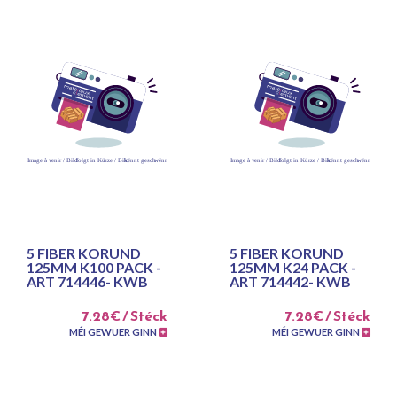
5 FIBER KORUND
5 FIBER KORUND
125MM K100 PACK -
125MM K24 PACK -
ART 714446- KWB
ART 714442- KWB
7.28€ / Stéck
7.28€ / Stéck
MÉI GEWUER GINN
MÉI GEWUER GINN