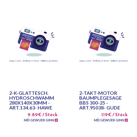
2-K-GLATTESCH.
2-TAKT-MOTOR
HYDROSCHWAMM
BAUMPLEGESAGE
280X140X30MM -
BBS 300-25 -
ART.134.63- HAWE
ART.95038- GUDE
9.89€ / Stéck
119€ / Stéck
MÉI GEWUER GINN
MÉI GEWUER GINN