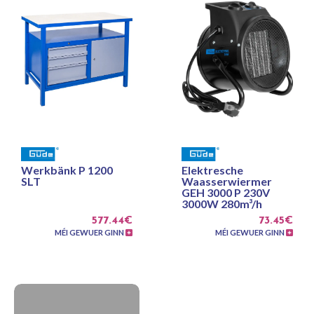
Werkbänk P 1200
Elektresche
SLT
Waasserwiermer
GEH 3000 P 230V
3000W 280m³/h
577.44€
73.45€
MÉI GEWUER GINN
MÉI GEWUER GINN