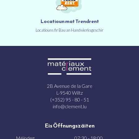
Locatioun mat Trendrent
Locatiouns fir Bau an Handwierksgeschir
2B Avenue de la Gare
L-9540 Wiltz
(+352) 95 - 80 - 51
info@clement.lu
Eis Öffnungszäiten
Méindeg
07:30 - 18:00