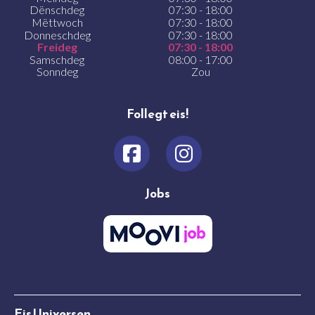
Dënschdeg
07:30 - 18:00
Mëttwoch
07:30 - 18:00
Donneschdeg
07:30 - 18:00
Freideg
07:30 - 18:00
Samschdeg
08:00 - 17:00
Sonndeg
Zou
Follegt eis!
Jobs
Eis Universen