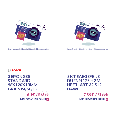
3 EPONGES
3 KT SAEGEFEILE
STANDARD
DUENN 125 H2 M
98X120X13MM
HEFT -ART.32.512-
GRAIN M/SF/F -
HAWE
ART.2608901176-[...]
6.1€ / Stéck
7.59€ / Stéck
MÉI GEWUER GINN
MÉI GEWUER GINN