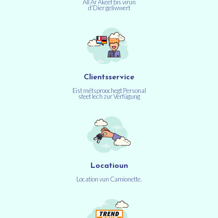
All Är Akeef bis virun
d'Dier geliwwert
Clientsservice
Eist mëtsproochegt Personal
steet Iech zur Verfügung
Locatioun
Location vun Camionette.