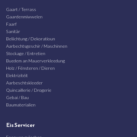
Gaart / Terrass
Gaardenmiwwelen
Faarf
Sanitär
Beliichtung / Dekoratioun
Aarbechtsgeschir / Maschinnen
Stockage / Entretien
Buedem an Mauerverkleedung
Holz / Fënsteren / Dieren
Elektrizitéit
Aarbeschtskleeder
Quincaillerie / Drogerie
Gebai / Bau
Baumaterialien
Eis Servicer