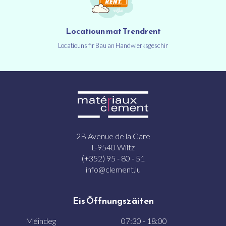
Locatioun mat Trendrent
Locatiouns fir Bau an Handwierksgeschir
2B Avenue de la Gare
L-9540 Wiltz
(+352) 95 - 80 - 51
info@clement.lu
Eis Öffnungszäiten
Méindeg
07:30 - 18:00