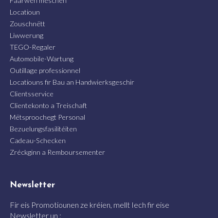
Faarwen mëschen
Locatioun
Zouschnëtt
Liwwerung
TEGO-Regaler
Automobile-Wartung
Outillage professionnel
Locatiouns fir Bau an Handwierksgeschir
Clientsservice
Clientekonto a Treischaft
Mëtsproochegt Personal
Bezuelungsfasilitéiten
Cadeau-Schecken
Zréckginn a Remboursementer
Newsletter
Fir eis Promotiounen ze kréien, mellt Iech fir eise
Newsletter un :