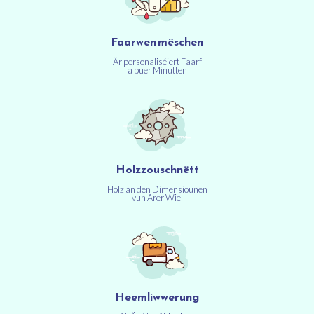
Faarwen mëschen
Är personaliséiert Faarf
a puer Minutten
Holzzouschnëtt
Holz an den Dimensiounen
vun Ärer Wiel
Heemliwwerung