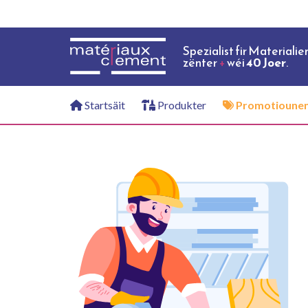
Spezialist fir Materialie
zënter
+
wéi
40 Joer
.
Startsäit
Produkter
Promotioune