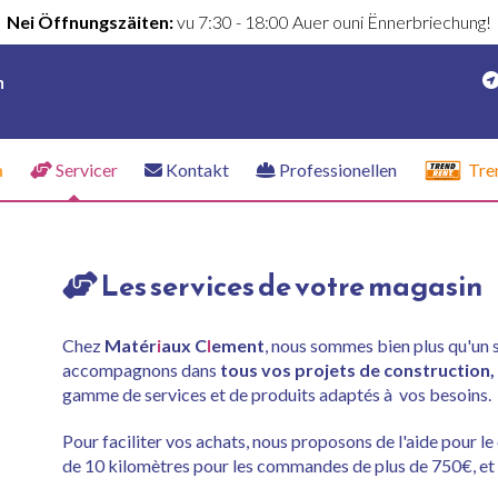
Nei Öffnungszäiten:
vu 7:30 - 18:00 Auer ouni Ënnerbriechung!
n
n
Servicer
Kontakt
Professionellen
Tre
Les services de votre magasin
Chez
Matér
i
aux C
l
ement
, nous sommes bien plus qu'un
accompagnons dans
tous vos projets de construction,
gamme de services et de produits adaptés à vos besoins.
Pour faciliter vos achats, nous proposons de l'aide pour l
de 10 kilomètres pour les commandes de plus de 750€, et 