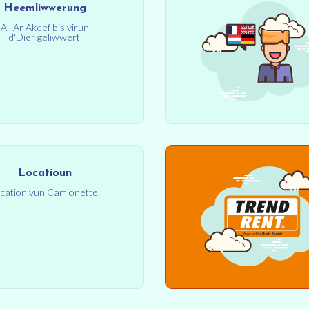
Heemliwwerung
All Är Akeef bis virun
d'Dier geliwwert
Locatioun
cation vun Camionette.