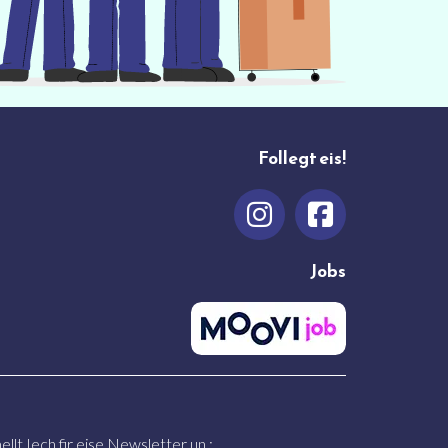
Follegt eis!
Jobs
llt Iech fir eise Newsletter un :