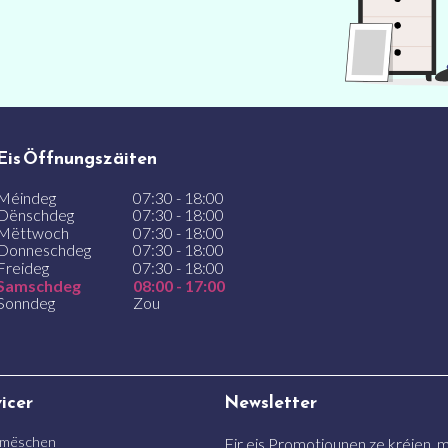
Eis Öffnungszäiten
Méindeg
07:30 - 18:00
Dënschdeg
07:30 - 18:00
Mëttwoch
07:30 - 18:00
Donneschdeg
07:30 - 18:00
Freideg
07:30 - 18:00
Samschdeg
08:00 - 17:00
Sonndeg
Zou
vicer
Newsletter
 mëschen
Fir eis Promotiounen ze kréien, me