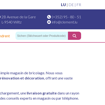
LU
|
DE |
FR
2B Avenue de la Gare
(+352) 95 - 80 - 51
L-9540 Wiltz
info@clement.lu
ndrent
 simple magasin de bricolage. Nous vous
 rénovation et décoration
, offrant une vaste
e chargement, une
livraison gratuite
dans un rayon
des conseils experts en magasin ou par téléphone.