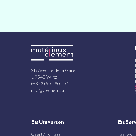
2B Avenue de la Gare
L-9540 Wiltz
(+352) 95 - 80 - 51
info@clement.lu
Eis Universen
Eis Ser
Gaart / Terrass
Faarwen