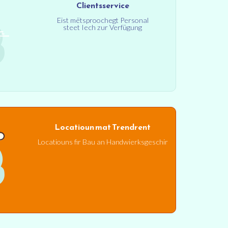
Clientsservice
Eist mëtsproochegt Personal
steet Iech zur Verfügung
Locatioun mat Trendrent
Locatiouns fir Bau an Handwierksgeschir