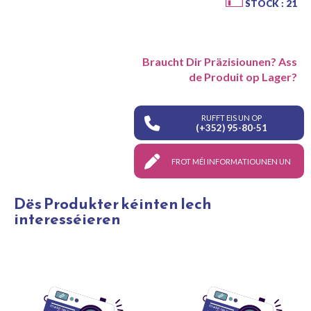
STOCK : 21
Braucht Dir Präzisiounen? Ass
de Produit op Lager?
RUFFT EIS UN OP
(+352) 95-80-51
FROT MÉI INFORMATIOUNEN UN
Dës Produkter kéinten Iech
interesséieren