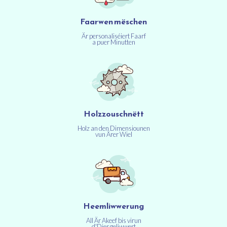
Faarwen mëschen
Är personaliséiert Faarf
a puer Minutten
Holzzouschnëtt
Holz an den Dimensiounen
vun Ärer Wiel
Heemliwwerung
All Är Akeef bis virun
d'Dier geliwwert