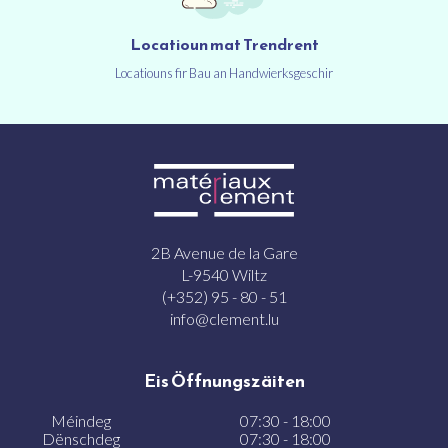
Locatioun mat Trendrent
Locatiouns fir Bau an Handwierksgeschir
2B Avenue de la Gare
L-9540 Wiltz
(+352) 95 - 80 - 51
info@clement.lu
Eis Öffnungszäiten
Méindeg
07:30 - 18:00
Dënschdeg
07:30 - 18:00