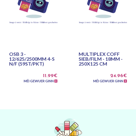
OSB 3 -
MULTIPLEX COFF
12/625/2500MM 4-S
SIEB/FILM - 18MM -
N/F (59ST/PKT)
250X125 CM
11.99€
24.96€
MÉI GEWUER GINN
MÉI GEWUER GINN