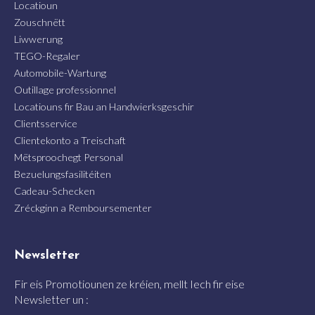
Locatioun
Zouschnëtt
Liwwerung
TEGO-Regaler
Automobile-Wartung
Outillage professionnel
Locatiouns fir Bau an Handwierksgeschir
Clientsservice
Clientekonto a Treischaft
Mëtsproochegt Personal
Bezuelungsfasilitéiten
Cadeau-Schecken
Zréckginn a Remboursementer
Newsletter
Fir eis Promotiounen ze kréien, mellt Iech fir eise
Newsletter un :