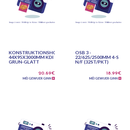
KONSTRUKTIONSHOLZ
OSB 3 -
44X95X3000MM KDI
22/625/2500MM 4-S
GRUN-GLATT
N/F (32ST/PKT)
20.69€
18.99€
MÉI GEWUER GINN
MÉI GEWUER GINN