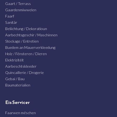
Gaart / Terrass
Gaardenmiwwelen
Faarf
Sanitär
Beliichtung / Dekoratioun
Aarbechtsgeschir / Maschinnen
Stockage / Entretien
Buedem an Mauerverkleedung
Holz / Fënsteren / Dieren
Elektrizitéit
Aarbeschtskleeder
Quincaillerie / Drogerie
Gebai / Bau
Baumaterialien
Eis Servicer
Faarwen mëschen