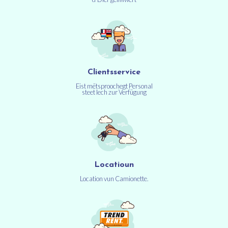
Clientsservice
Eist mëtsproochegt Personal
steet Iech zur Verfügung
Locatioun
Location vun Camionette.