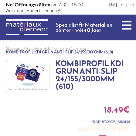
Nei Öffnungszäiten:
vu 7:30 - 18:00
LU
|
DE |
FR
Auer ouni Ënnerbriechung!
Spezialist fir Materialien
zënter
+
wéi
40 Joer
.
Startsäit
Produkter
Holz / Fënsteren / Dieren
KOMBIPROFIL KDI GRUN ANTI-SLIP 24/155/3000MM (610)
KOMBIPROFIL KDI
GRUN ANTI-SLIP
24/155/3000MM
(610)
18.49€
PRODUITCODE : 2380148
LESCHTE STÉCKER!