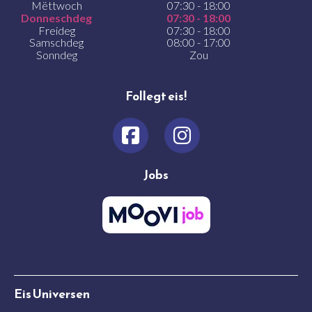
Mëttwoch
07:30 - 18:00
Donneschdeg
07:30 - 18:00
Freideg
07:30 - 18:00
Samschdeg
08:00 - 17:00
Sonndeg
Zou
Follegt eis!
Jobs
Eis Universen