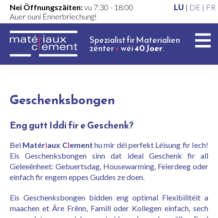
Nei Öffnungszäiten:
vu 7:30 - 18:00
LU
|
DE |
FR
Auer ouni Ënnerbriechung!
Spezialist fir Materialien
zënter
+
wéi
40 Joer
.
Geschenksbongen
Eng gutt Iddi fir e Geschenk?
Bei
Matér
i
aux C
l
ement
hu mir déi perfekt Léisung fir Iech!
Eis Geschenksbongen sinn dat ideal Geschenk fir all
Geleeënheet: Gebuertsdag, Housewarming, Feierdeeg oder
einfach fir engem eppes Guddes ze doen.
Eis Geschenksbongen bidden eng optimal Flexibilitéit a
maachen et Äre Frënn, Famill oder Kollegen einfach, sech