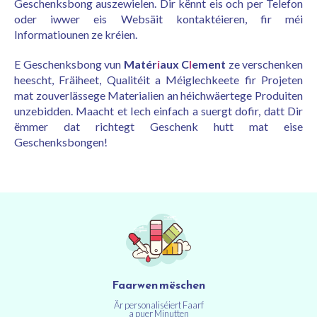
Geschenksbong auszewielen. Dir kënnt eis och per Telefon
oder iwwer eis Websäit kontaktéieren, fir méi
Informatiounen ze kréien.
E Geschenksbong vun
Matér
i
aux C
l
ement
ze verschenken
heescht, Fräiheet, Qualitéit a Méiglechkeete fir Projeten
mat zouverlässege Materialien an héichwäertege Produiten
unzebidden. Maacht et Iech einfach a suergt dofir, datt Dir
ëmmer dat richtegt Geschenk hutt mat eise
Geschenksbongen!
Faarwen mëschen
Är personaliséiert Faarf
a puer Minutten