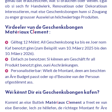
genau dat erauszesichen, wat si brauchen oder wëllen. Egal
ob si sech fir Handwierk, Renovatioun oder Dekoratioun
interesséieren, mat eise Geschenksbongen hunn si Zougang
zu enger grousser Auswiel un héichwäertege Produiten.
Virdeeler vun de Geschenksbongen
Maté
r
iaux C
l
ement :
Gëlteg 12 Méint: All Geschenksbong ka bis ee Joer nom
Kaf benotzt ginn (zum Beispill: vum 10. Mäerz 2025 bis den
10. Mäerz 2026).
Einfach ze benotzen: Si kënnen am Geschäft fir all
Produkt benotzt ginn, ouni Aschränkungen.
Personaliséierbar: Wielt de Montant, deen am beschten
an Äre Budget passt oder op d'Besoine vun der Persoun
ofgestëmmt ass.
Wéi kënnt Dir eis Geschenksbongen kafen?
Kommt an eise Buttek
Matér
i
aux C
l
ement
a freet ee vun
eise Beroder, Iech ze hëllefen, de richtege Montant fir Äre