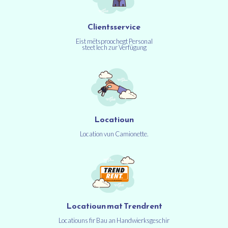
Clientsservice
Eist mëtsproochegt Personal
steet Iech zur Verfügung
Locatioun
Location vun Camionette.
Locatioun mat Trendrent
Locatiouns fir Bau an Handwierksgeschir