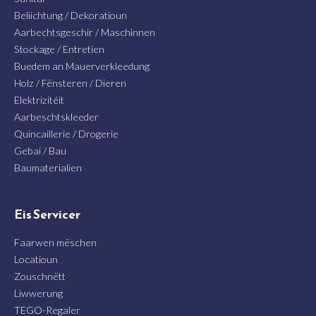
Beliichtung / Dekoratioun
Aarbechtsgeschir / Maschinnen
Stockage / Entretien
Buedem an Mauerverkleedung
Holz / Fënsteren / Dieren
Elektrizitéit
Aarbeschtskleeder
Quincaillerie / Drogerie
Gebai / Bau
Baumaterialien
Eis Servicer
Faarwen mëschen
Locatioun
Zouschnëtt
Liwwerung
TEGO-Regaler