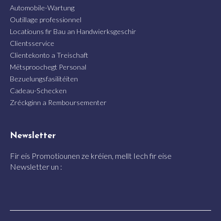
Automobile-Wartung
Outillage professionnel
Locatiouns fir Bau an Handwierksgeschir
Clientsservice
Clientekonto a Treischaft
Mëtsproochegt Personal
Bezuelungsfasilitéiten
Cadeau-Schecken
Zréckginn a Remboursementer
Newsletter
Fir eis Promotiounen ze kréien, mellt Iech fir eise
Newsletter un :