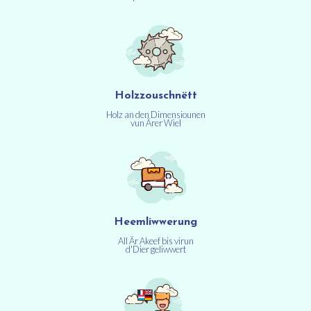
Holzzouschnëtt
Holz an den Dimensiounen
vun Ärer Wiel
Heemliwwerung
All Är Akeef bis virun
d'Dier geliwwert