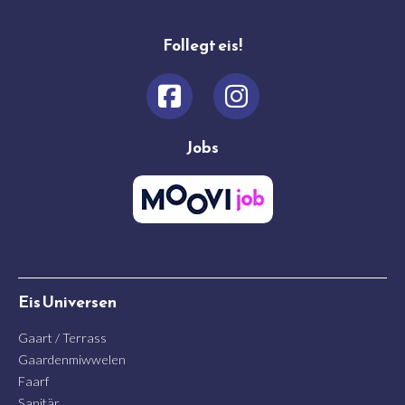
Follegt eis!
Jobs
Eis Universen
Gaart / Terrass
Gaardenmiwwelen
Faarf
Sanitär