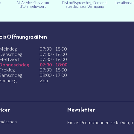
n
All Är Akeef bis virun
Eist mëtsproochegt Personal
Location v
d'Dier geliwwert
steet Iech zur Verfügung
Eis Öffnungszäiten
Méindeg
07:30 - 18:00
Dënschdeg
07:30 - 18:00
Mëttwoch
07:30 - 18:00
Donneschdeg
07:30 - 18:00
Freideg
07:30 - 18:00
Samschdeg
08:00 - 17:00
Sonndeg
Zou
vicer
Newsletter
 mëschen
Fir eis Promotiounen ze kréien, me
n