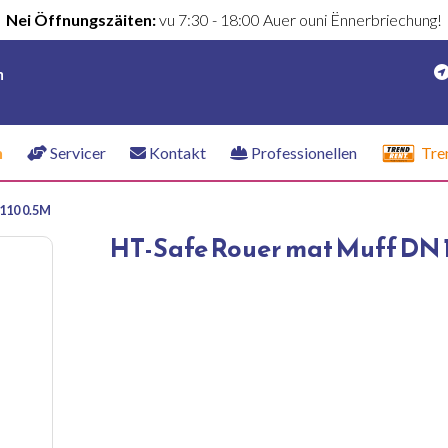
Nei Öffnungszäiten:
vu 7:30 - 18:00 Auer ouni Ënnerbriechung!
n
n
Servicer
Kontakt
Professionellen
Tre
110 0.5M
HT-Safe Rouer mat Muff DN 