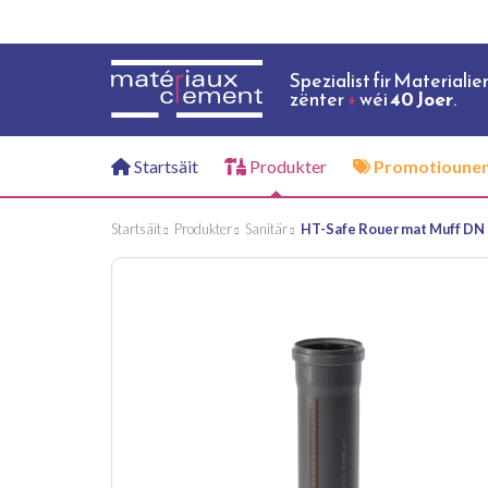
Spezialist fir Materialie
zënter
+
wéi
40 Joer
.
Startsäit
Produkter
Promotioune
Startsäit
Produkter
Sanitär
HT-Safe Rouer mat Muff DN 