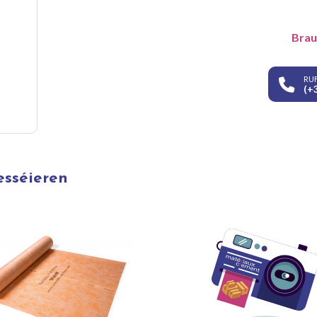
Brau
RUF
(+
esséieren