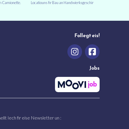
un Camionette.
Locatiouns fir Bau an Handwierksgeschir
Follegt eis!
Jobs
llt Iech fir eise Newsletter un :