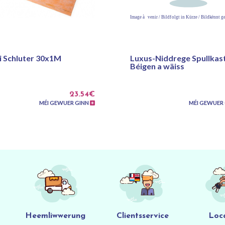
i Schluter 30x1M
Luxus-Niddrege Spullkas
Béigen a wäiss
23.54€
MÉI GEWUER GINN
MÉI GEWUER
Heemliwwerung
Clientsservice
Loc