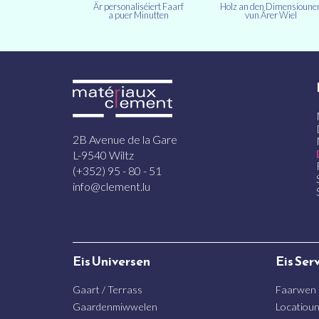
Är personaliséiert Faarf
Holz an den Dimensioune
a puer Minutten
vun Ärer Wiel
2B Avenue de la Gare
L-9540 Wiltz
(+352) 95 - 80 - 51
info@clement.lu
Eis Universen
Eis Ser
Gaart / Terrass
Faarwen
Gaardenmiwwelen
Locatiou