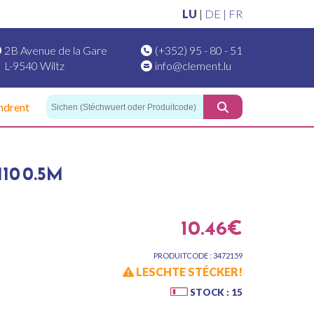
LU
|
DE |
FR
2B Avenue de la Gare
(+352) 95 - 80 - 51
L-9540 Wiltz
info@clement.lu
ndrent
110 0.5M
10.46€
PRODUITCODE : 3472159
LESCHTE STÉCKER!
STOCK : 15