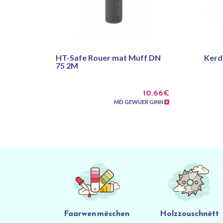
HT-Safe Rouer mat Muff DN
Kerd
75 2M
10.66€
MÉI GEWUER GINN
Faarwen mëschen
Holzzouschnëtt