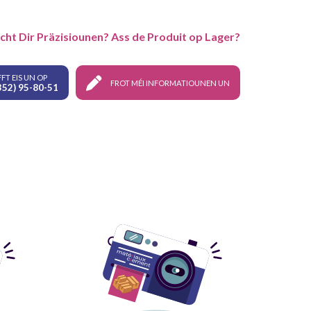
cht Dir Präzisiounen? Ass de Produit op Lager?
FT EIS UN OP
FROT MÉI INFORMATIOUNEN UN
352) 95-80-51