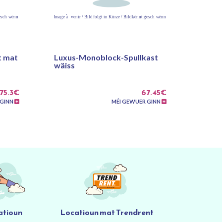
t mat
Luxus-Monoblock-Spullkast
wäiss
75.3€
67.45€
 GINN
MÉI GEWUER GINN
atioun
Locatioun mat Trendrent