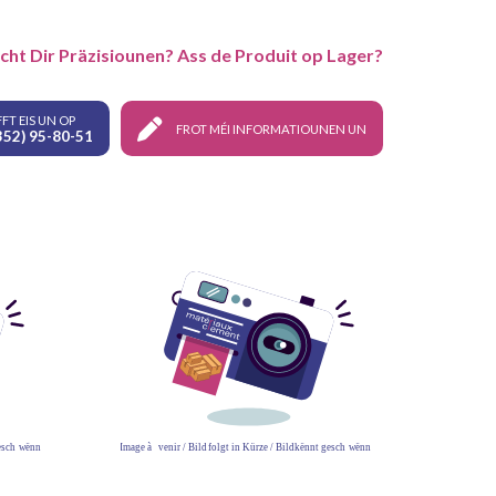
cht Dir Präzisiounen? Ass de Produit op Lager?
FT EIS UN OP
FROT MÉI INFORMATIOUNEN UN
352) 95-80-51