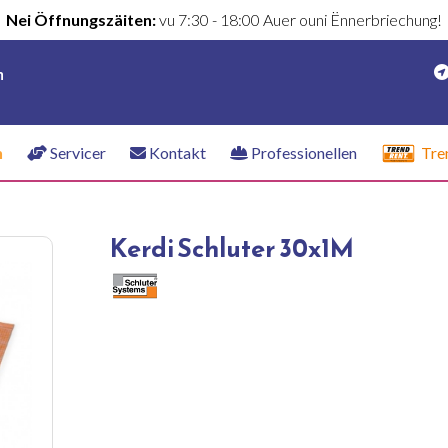
Nei Öffnungszäiten:
vu 7:30 - 18:00 Auer ouni Ënnerbriechung!
n
n
Servicer
Kontakt
Professionellen
Tre
Kerdi Schluter 30x1M