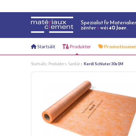
Spezialist fir Materialie
zënter
+
wéi
40 Joer
.
Startsäit
Produkter
Promotioune
Startsäit
Produkter
Sanitär
Kerdi Schluter 30x1M