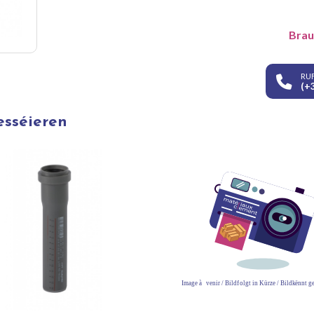
Brau
RUF
(+
esséieren