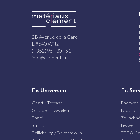
2B Avenue de la Gare
L-9540 Wiltz
(+352) 95 - 80 - 51
info@clement.lu
Eis Universen
Eis Ser
Gaart / Terrass
Faarwen
Gaardenmiwwelen
Locatiou
Faarf
Zouschnë
Sanitär
Liwweru
Beliichtung / Dekoratioun
TEGO-Re