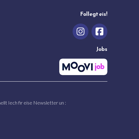
Follegt eis!
Jobs
llt Iech fir eise Newsletter un :