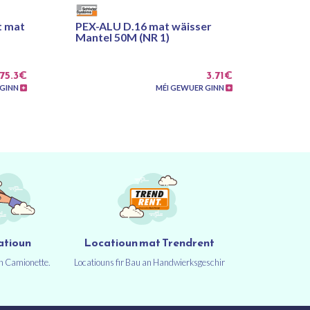
t mat
PEX-ALU D.16 mat wäisser
Mantel 50M (NR 1)
75.3€
3.71€
 GINN
MÉI GEWUER GINN
atioun
Locatioun mat Trendrent
un Camionette.
Locatiouns fir Bau an Handwierksgeschir