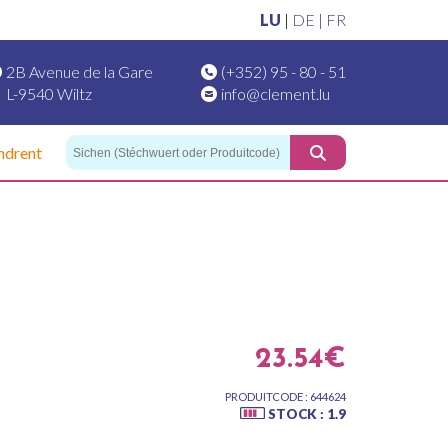
LU
|
DE |
FR
2B Avenue de la Gare
(+352) 95 - 80 - 51
L-9540 Wiltz
info@clement.lu
ndrent
23.54€
PRODUITCODE : 644624
STOCK : 1.9