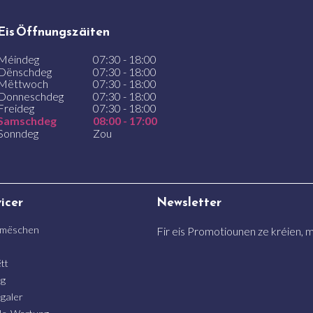
Eis Öffnungszäiten
Méindeg
07:30 - 18:00
Dënschdeg
07:30 - 18:00
Mëttwoch
07:30 - 18:00
Donneschdeg
07:30 - 18:00
Freideg
07:30 - 18:00
Samschdeg
08:00 - 17:00
Sonndeg
Zou
vicer
Newsletter
 mëschen
Fir eis Promotiounen ze kréien, me
n
tt
ng
galer