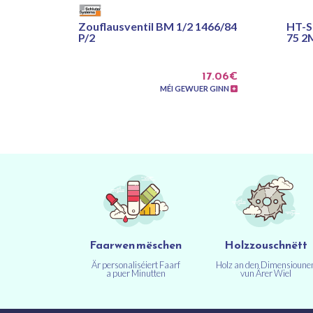
Zouflausventil BM 1/2 1466/84
HT-S
P/2
75 2
17.06€
MÉI GEWUER GINN
Faarwen mëschen
Holzzouschnëtt
Är personaliséiert Faarf
Holz an den Dimensioune
a puer Minutten
vun Ärer Wiel