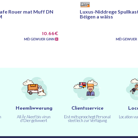
afe Rouer mat Muff DN
Luxus-Niddrege Spullkas
M
Béigen a wäiss
10.66€
MÉI GEWUER GINN
MÉI GEWUER
Heemliwwerung
Clientsservice
Loc
n
All Är Akeef bis virun
Eist mëtsproochegt Personal
Location v
d'Dier geliwwert
steet Iech zur Verfügung