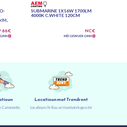
O-
SUBMARINE 1X16W 1700LM
4
4000K C.WHITE 120CM
cht,
7.86€
NC€
 GINN
MÉI GEWUER GINN
atioun
Locatioun mat Trendrent
un Camionette.
Locatiouns fir Bau an Handwierksgeschir