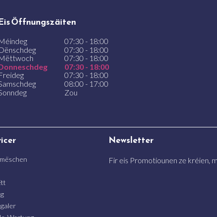
Eis Öffnungszäiten
Méindeg
07:30 - 18:00
Dënschdeg
07:30 - 18:00
Mëttwoch
07:30 - 18:00
Donneschdeg
07:30 - 18:00
Freideg
07:30 - 18:00
Samschdeg
08:00 - 17:00
Sonndeg
Zou
vicer
Newsletter
 mëschen
Fir eis Promotiounen ze kréien, me
n
tt
ng
galer