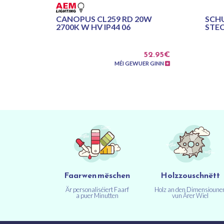
CANOPUS CL259 RD 20W
SCH
2700K W HV IP44 06
STE
52.95€
MÉI GEWUER GINN
Faarwen mëschen
Holzzouschnëtt
Är personaliséiert Faarf
Holz an den Dimensioune
a puer Minutten
vun Ärer Wiel