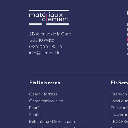
2B Avenue de la Gare
L-9540 Wiltz
(+352) 95 - 80 - 51
info@clement.lu
Eis Universen
Eis Ser
Gaart / Terrass
Faarwen
Gaardenmiwwelen
Locatiou
Faarf
Zouschnë
Sanitär
Liwweru
Beliichtung / Dekoratioun
TEGO-Re