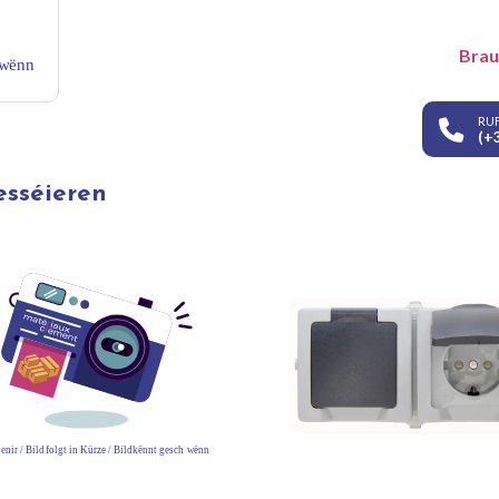
Brau
RUF
(+
esséieren