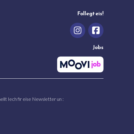
Follegt eis!
Jobs
llt Iech fir eise Newsletter un :