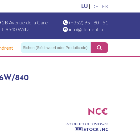
LU
|
DE |
FR
2B Avenue de la Gare
(+352) 95 - 80 - 51
L-9540 Wiltz
info@clement.lu
ndrent
36W/840
NC€
PRODUITCODE : OS336763
STOCK : NC