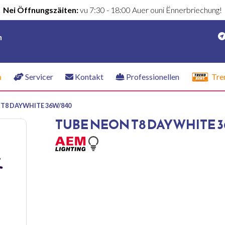
Nei Öffnungszäiten:
vu 7:30 - 18:00 Auer ouni Ënnerbriechung!
n
n
Servicer
Kontakt
Professionellen
Tre
T8 DAYWHITE 36W/840
TUBE NEON T8 DAYWHITE 