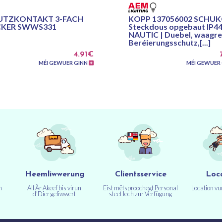
UTZKONTAKT 3-FACH
KOPP 137056002 SCHUK
CKER SWWS331
Steckdous opgebaut IP4
NAUTIC | Duebel, waagre
Beréierungsschutz,[...]
4.91€
MÉI GEWUER GINN
MÉI GEWUER
Heemliwwerung
Clientsservice
Loc
n
All Är Akeef bis virun
Eist mëtsproochegt Personal
Location v
d'Dier geliwwert
steet Iech zur Verfügung