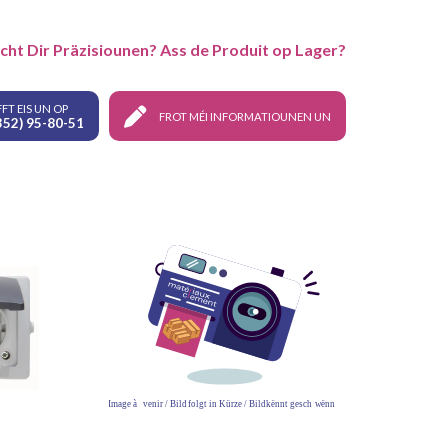
cht Dir Präzisiounen? Ass de Produit op Lager?
FT EIS UN OP
FROT MÉI INFORMATIOUNEN UN
352) 95-80-51