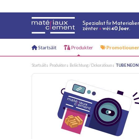
Spezialist fir Materialie
zënter
+
wéi
40 Joer
.
Startsäit
Produkter
Promotioune
Startsäit
Produkter
Beliichtung / Dekoratioun
TUBE NEON 