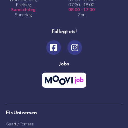
Freideg
07:30 - 18:00
Samschdeg
08:00 - 17:00
Sonndeg
Zou
Follegt eis!
Jobs
Eis Universen
Gaart / Terrass