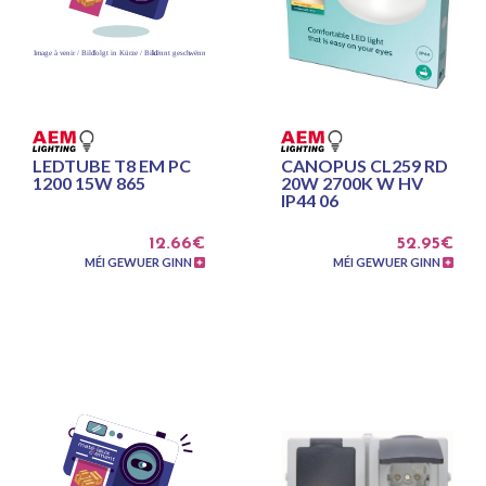
LEDTUBE T8 EM PC
CANOPUS CL259 RD
1200 15W 865
20W 2700K W HV
IP44 06
12.66€
52.95€
MÉI GEWUER GINN
MÉI GEWUER GINN