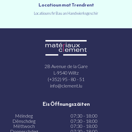
Locatioun mat Trendrent
Locatiouns fir Bau an Handwierksgeschir
2B Avenue de la Gare
L-9540 Wiltz
(+352) 95 - 80 - 51
info@clement.lu
Eis Öffnungszäiten
Méindeg
07:30 - 18:00
Dënschdeg
07:30 - 18:00
Mëttwoch
07:30 - 18:00
Donneschdeg
07:30 - 18:00