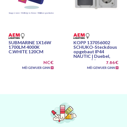
SUBMARINE 1X16W
KOPP 137056002
1700LM 4000K
SCHUKO-Steckdous
C.WHITE 120CM
opgebaut IP44
NAUTIC | Duebel,
waagrecht,
NC€
7.86€
Beréierungsschutz,
MÉI GEWUER GINN
MÉI GEWUER GINN
[...]