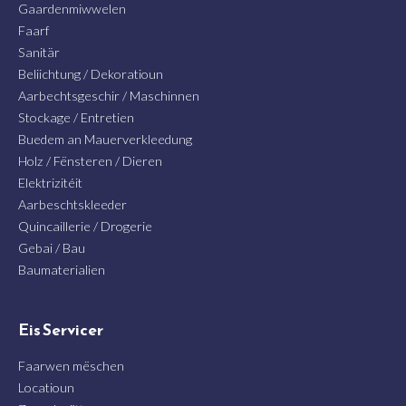
Gaardenmiwwelen
Faarf
Sanitär
Beliichtung / Dekoratioun
Aarbechtsgeschir / Maschinnen
Stockage / Entretien
Buedem an Mauerverkleedung
Holz / Fënsteren / Dieren
Elektrizitéit
Aarbeschtskleeder
Quincaillerie / Drogerie
Gebai / Bau
Baumaterialien
Eis Servicer
Faarwen mëschen
Locatioun