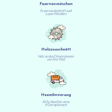
Faarwen mëschen
Är personaliséiert Faarf
a puer Minutten
Holzzouschnëtt
Holz an den Dimensiounen
vun Ärer Wiel
Heemliwwerung
All Är Akeef bis virun
d'Dier geliwwert