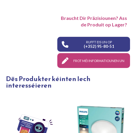
Braucht Dir Präzisiounen? Ass
de Produit op Lager?
RUFFT EIS UN OP
(+352) 95-80-51
FROT MÉI INFORMATIOUNEN UN
Dës Produkter kéinten Iech
interesséieren