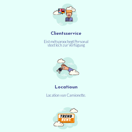
Clientsservice
Eist mëtsproochegt Personal
steet Iech zur Verfügung
Locatioun
Location vun Camionette.