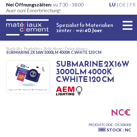
Nei Öffnungszäiten:
vu 7:30 - 18:00
LU
|
DE |
FR
Auer ouni Ënnerbriechung!
Spezialist fir Materialien
zënter
+
wéi
40 Joer
.
Startsäit
Produkter
Beliichtung / Dekoratioun
SUBMARINE 2X16W 3000LM 4000K C.WHITE 120 CM
SUBMARINE 2X16W
3000LM 4000K
C.WHITE 120 CM
NC€
PRODUITCODE : OS.304000
STOCK : NC