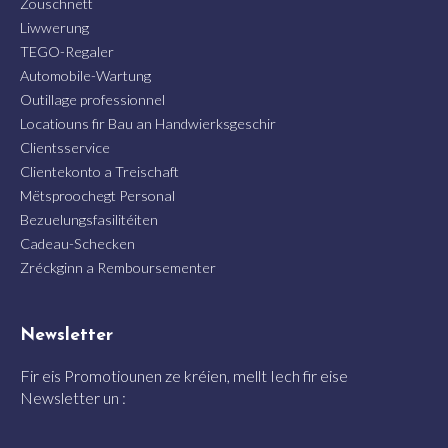
Zouschnëtt
Liwwerung
TEGO-Regaler
Automobile-Wartung
Outillage professionnel
Locatiouns fir Bau an Handwierksgeschir
Clientsservice
Clientekonto a Treischaft
Mëtsproochegt Personal
Bezuelungsfasilitéiten
Cadeau-Schecken
Zréckginn a Remboursementer
Newsletter
Fir eis Promotiounen ze kréien, mellt Iech fir eise
Newsletter un :