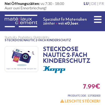
Nei Öffnungszäiten:
vu 7:30 - 18:00
LU
|
DE |
FR
Auer ouni Ënnerbriechung!
Spezialist fir Materialien
zënter
+
wéi
40 Joer
.
Startsäit
Produkter
Elektrizitéit
STECKDOSE NAUTIC 2-FACH KINDERSCHUTZ
STECKDOSE
NAUTIC 2-FACH
KINDERSCHUTZ
7.99€
PRODUITCODE : 137002003
LESCHTE STÉCKER!