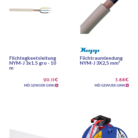
Fiichtegkeetsleitung
Fiichtraumleedung
NYM-J 3x1.5 gro - 10
NYM-J 3X2,5 mm²
m
20.11€
3.88€
MÉI GEWUER GINN
MÉI GEWUER GINN