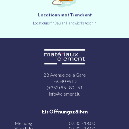
Locatioun mat Trendrent
Locatiouns fir Bau an Handwierksgeschir
2B Avenue de la Gare
L-9540 Wiltz
(+352) 95 - 80 - 51
info@clement.lu
Eis Öffnungszäiten
Méindeg
07:30 - 18:00
Dënschdeg
07:30 - 18:00