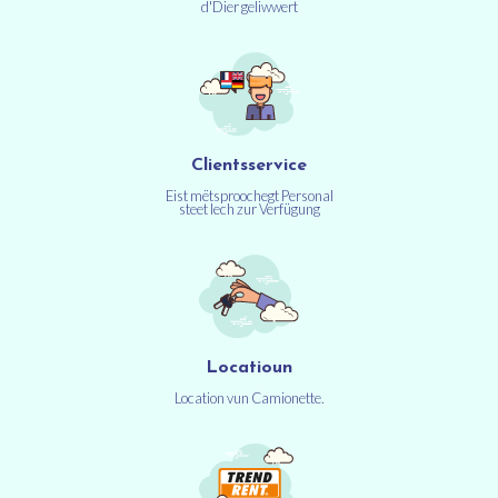
d'Dier geliwwert
Clientsservice
Eist mëtsproochegt Personal
steet Iech zur Verfügung
Locatioun
Location vun Camionette.