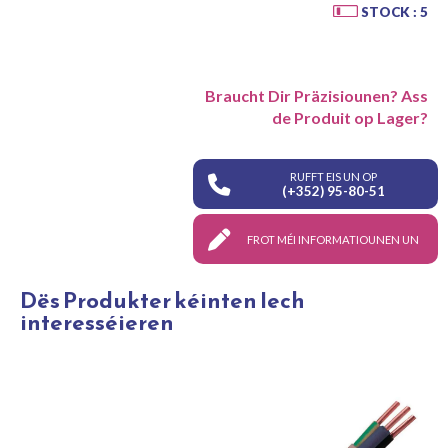
STOCK : 5
Braucht Dir Präzisiounen? Ass
de Produit op Lager?
RUFFT EIS UN OP
(+352) 95-80-51
FROT MÉI INFORMATIOUNEN UN
Dës Produkter kéinten Iech
interesséieren