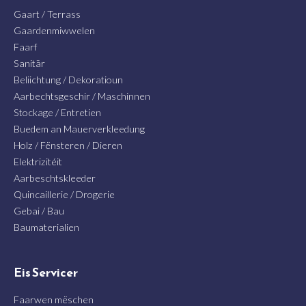
Gaart / Terrass
Gaardenmiwwelen
Faarf
Sanitär
Beliichtung / Dekoratioun
Aarbechtsgeschir / Maschinnen
Stockage / Entretien
Buedem an Mauerverkleedung
Holz / Fënsteren / Dieren
Elektrizitéit
Aarbeschtskleeder
Quincaillerie / Drogerie
Gebai / Bau
Baumaterialien
Eis Servicer
Faarwen mëschen