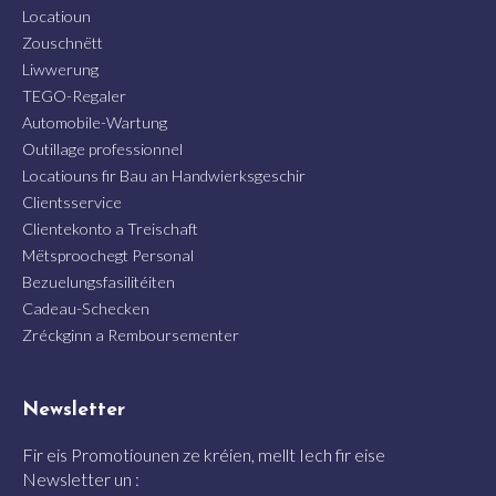
Locatioun
Zouschnëtt
Liwwerung
TEGO-Regaler
Automobile-Wartung
Outillage professionnel
Locatiouns fir Bau an Handwierksgeschir
Clientsservice
Clientekonto a Treischaft
Mëtsproochegt Personal
Bezuelungsfasilitéiten
Cadeau-Schecken
Zréckginn a Remboursementer
Newsletter
Fir eis Promotiounen ze kréien, mellt Iech fir eise
Newsletter un :