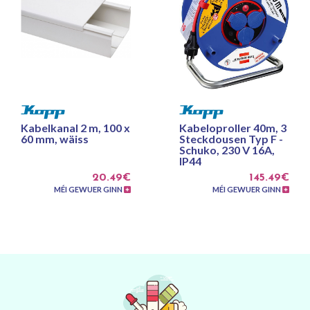
Kabelkanal 2 m, 100 x
Kabeloproller 40m, 3
60 mm, wäiss
Steckdousen Typ F -
Schuko, 230 V 16A,
IP44
20.49€
145.49€
MÉI GEWUER GINN
MÉI GEWUER GINN