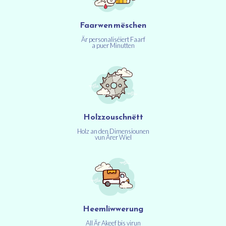
Faarwen mëschen
Är personaliséiert Faarf
a puer Minutten
Holzzouschnëtt
Holz an den Dimensiounen
vun Ärer Wiel
Heemliwwerung
All Är Akeef bis virun