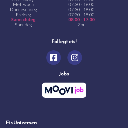
Mëttwoch
07:30 - 18:00
Donneschdeg
07:30 - 18:00
Freideg
07:30 - 18:00
Samschdeg
08:00 - 17:00
Sonndeg
Zou
Follegt eis!
Jobs
Eis Universen