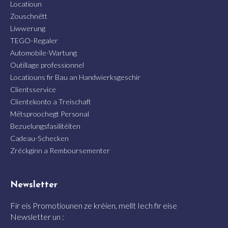
Locatioun
Zouschnëtt
Liwwerung
TEGO-Regaler
Automobile-Wartung
Outillage professionnel
Locatiouns fir Bau an Handwierksgeschir
Clientsservice
Clientekonto a Treischaft
Mëtsproochegt Personal
Bezuelungsfasilitéiten
Cadeau-Schecken
Zréckginn a Remboursementer
Newsletter
Fir eis Promotiounen ze kréien, mellt Iech fir eise
Newsletter un :