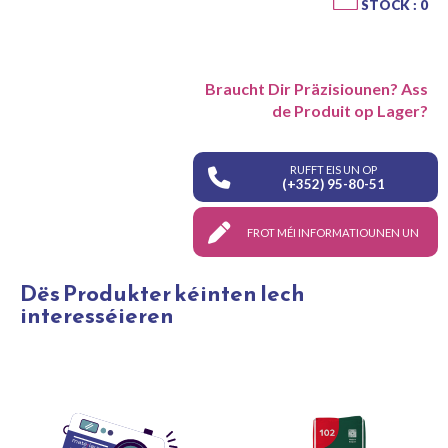
STOCK : 0
Braucht Dir Präzisiounen? Ass
de Produit op Lager?
RUFFT EIS UN OP
(+352) 95-80-51
FROT MÉI INFORMATIOUNEN UN
Dës Produkter kéinten Iech
interesséieren