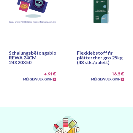
Schalungsbëtongsblock
Flexklebstoff fir
REWA 24CM
plättercher gro 25kg
24X20X50
(48 stk./palett)
4.91€
18.5€
MÉI GEWUER GINN
MÉI GEWUER GINN