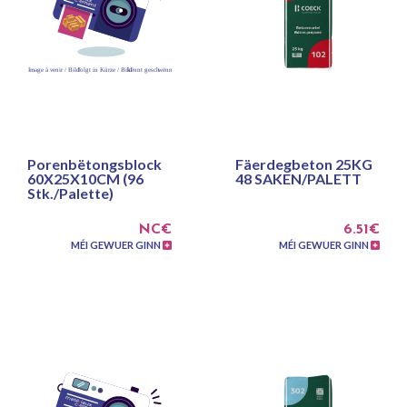
Porenbëtongsblock
Fäerdegbeton 25KG
60X25X10CM (96
48 SAKEN/PALETT
Stk./Palette)
NC€
6.51€
MÉI GEWUER GINN
MÉI GEWUER GINN