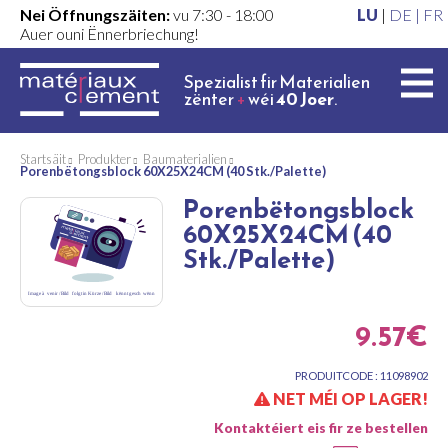
Nei Öffnungszäiten:
vu 7:30 - 18:00
LU
|
DE |
FR
Auer ouni Ënnerbriechung!
Spezialist fir Materialien
zënter
+
wéi
40 Joer
.
Startsäit
Produkter
Baumaterialien
Porenbëtongsblock 60X25X24CM (40 Stk./Palette)
Porenbëtongsblock
60X25X24CM (40
Stk./Palette)
9.57€
PRODUITCODE : 11098902
NET MÉI OP LAGER!
Kontaktéiert eis fir ze bestellen