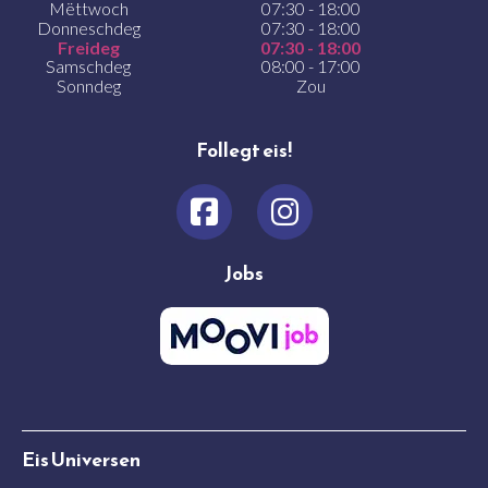
Mëttwoch
07:30 - 18:00
Donneschdeg
07:30 - 18:00
Freideg
07:30 - 18:00
Samschdeg
08:00 - 17:00
Sonndeg
Zou
Follegt eis!
Jobs
Eis Universen