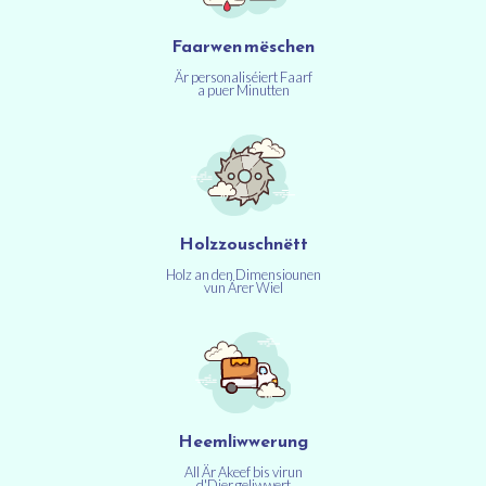
Faarwen mëschen
Är personaliséiert Faarf
a puer Minutten
Holzzouschnëtt
Holz an den Dimensiounen
vun Ärer Wiel
Heemliwwerung
All Är Akeef bis virun
d'Dier geliwwert