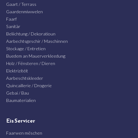
Gaart / Terrass
Gaardenmiwwelen
Faarf
Sanitär
Beliichtung / Dekoratioun
Aarbechtsgeschir / Maschinnen
Stockage / Entretien
Buedem an Mauerverkleedung
Holz / Fënsteren / Dieren
Elektrizitéit
Aarbeschtskleeder
Quincaillerie / Drogerie
Gebai / Bau
Baumaterialien
Eis Servicer
Faarwen mëschen