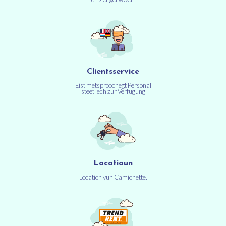
Clientsservice
Eist mëtsproochegt Personal
steet Iech zur Verfügung
Locatioun
Location vun Camionette.