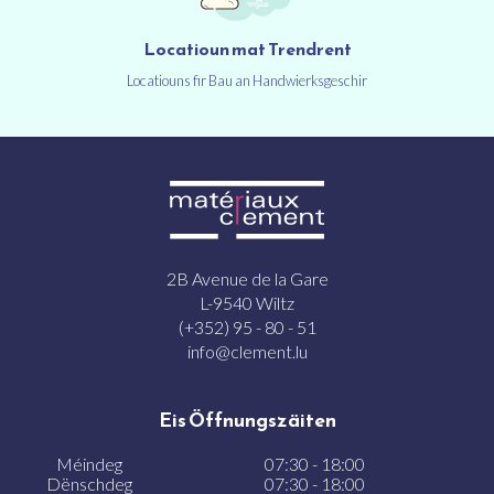
Locatioun mat Trendrent
Locatiouns fir Bau an Handwierksgeschir
2B Avenue de la Gare
L-9540 Wiltz
(+352) 95 - 80 - 51
info@clement.lu
Eis Öffnungszäiten
Méindeg
07:30 - 18:00
Dënschdeg
07:30 - 18:00