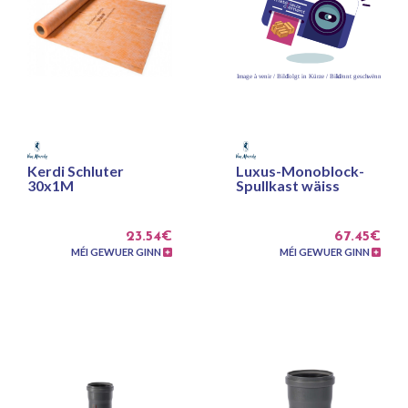
Kerdi Schluter
Luxus-Monoblock-
30x1M
Spullkast wäiss
23.54€
67.45€
MÉI GEWUER GINN
MÉI GEWUER GINN