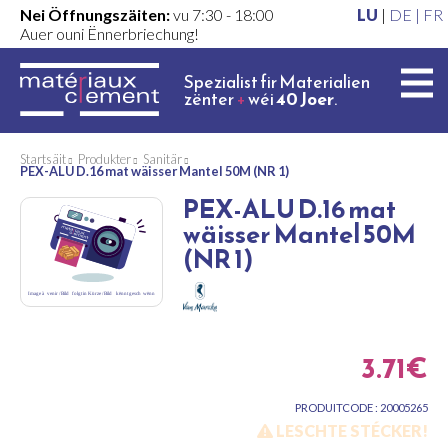
Nei Öffnungszäiten:
vu 7:30 - 18:00
LU
|
DE |
FR
Auer ouni Ënnerbriechung!
Spezialist fir Materialien
zënter
+
wéi
40 Joer
.
Startsäit
Produkter
Sanitär
PEX-ALU D.16 mat wäisser Mantel 50M (NR 1)
PEX-ALU D.16 mat
wäisser Mantel 50M
(NR 1)
3.71€
PRODUITCODE : 20005265
LESCHTE STÉCKER!