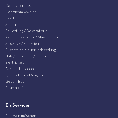
Gaart / Terrass
Gaardenmiwwelen
Faarf
Sanitär
Beliichtung / Dekoratioun
Aarbechtsgeschir / Maschinnen
Stockage / Entretien
Buedem an Mauerverkleedung
Holz / Fënsteren / Dieren
Elektrizitéit
Aarbeschtskleeder
Quincaillerie / Drogerie
Gebai / Bau
Baumaterialien
Eis Servicer
Faarwen mëschen