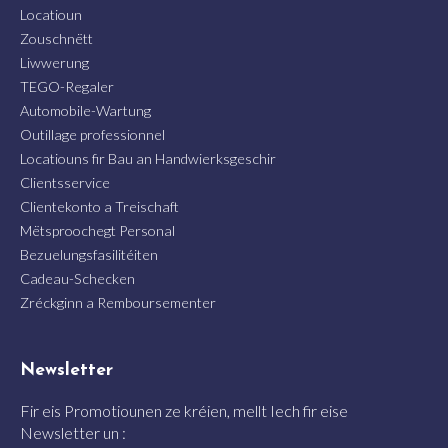
Locatioun
Zouschnëtt
Liwwerung
TEGO-Regaler
Automobile-Wartung
Outillage professionnel
Locatiouns fir Bau an Handwierksgeschir
Clientsservice
Clientekonto a Treischaft
Mëtsproochegt Personal
Bezuelungsfasilitéiten
Cadeau-Schecken
Zréckginn a Remboursementer
Newsletter
Fir eis Promotiounen ze kréien, mellt Iech fir eise
Newsletter un :