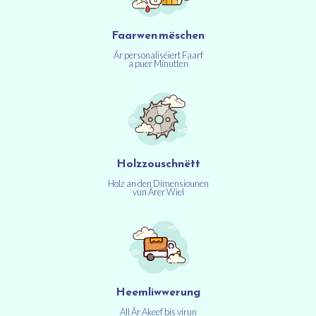
Faarwen mëschen
Är personaliséiert Faarf
a puer Minutten
Holzzouschnëtt
Holz an den Dimensiounen
vun Ärer Wiel
Heemliwwerung
All Är Akeef bis virun