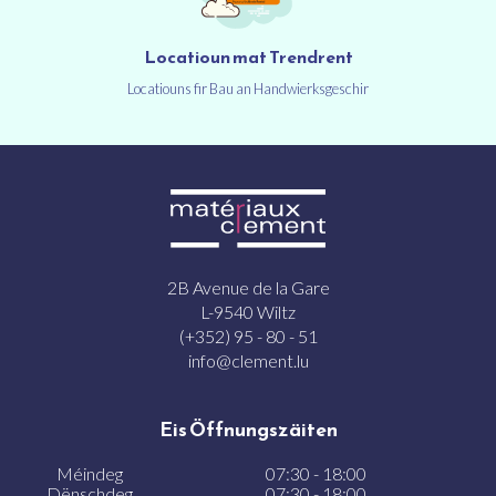
Locatioun mat Trendrent
Locatiouns fir Bau an Handwierksgeschir
2B Avenue de la Gare
L-9540 Wiltz
(+352) 95 - 80 - 51
info@clement.lu
Eis Öffnungszäiten
Méindeg
07:30 - 18:00
Dënschdeg
07:30 - 18:00