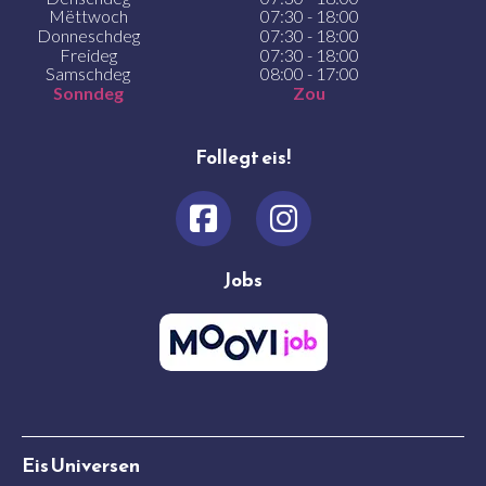
Mëttwoch
07:30 - 18:00
Donneschdeg
07:30 - 18:00
Freideg
07:30 - 18:00
Samschdeg
08:00 - 17:00
Sonndeg
Zou
Follegt eis!
Jobs
Eis Universen