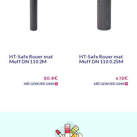
HT-Safe Rouer mat
HT-Safe Rouer mat
Muff DN 110 2M
Muff DN 110 0.25M
20.8€
4.12€
MÉI GEWUER GINN
MÉI GEWUER GINN