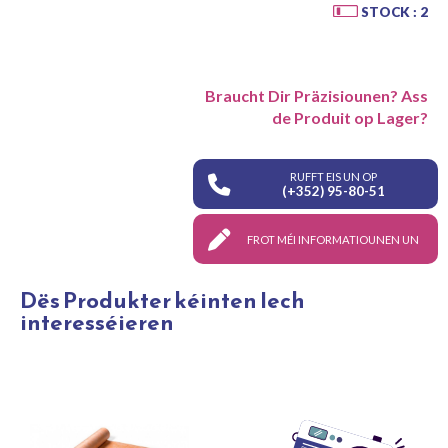
STOCK : 2
Braucht Dir Präzisiounen? Ass
de Produit op Lager?
RUFFT EIS UN OP
(+352) 95-80-51
FROT MÉI INFORMATIOUNEN UN
Dës Produkter kéinten Iech
interesséieren