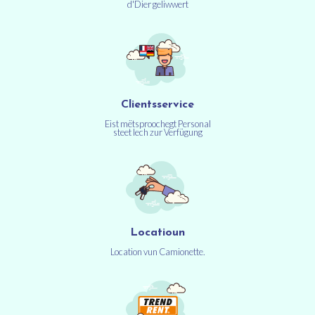
d'Dier geliwwert
Clientsservice
Eist mëtsproochegt Personal
steet Iech zur Verfügung
Locatioun
Location vun Camionette.