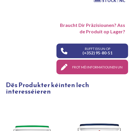
STOCK : NC
Braucht Dir Präzisiounen? Ass
de Produit op Lager?
RUFFT EIS UN OP
(+352) 95-80-51
FROT MÉI INFORMATIOUNEN UN
Dës Produkter kéinten Iech
interesséieren