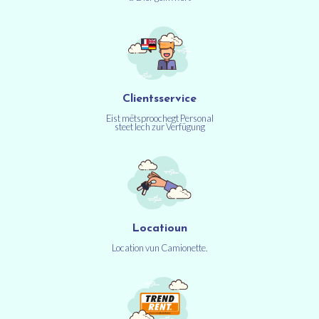
Clientsservice
Eist mëtsproochegt Personal
steet Iech zur Verfügung
Locatioun
Location vun Camionette.