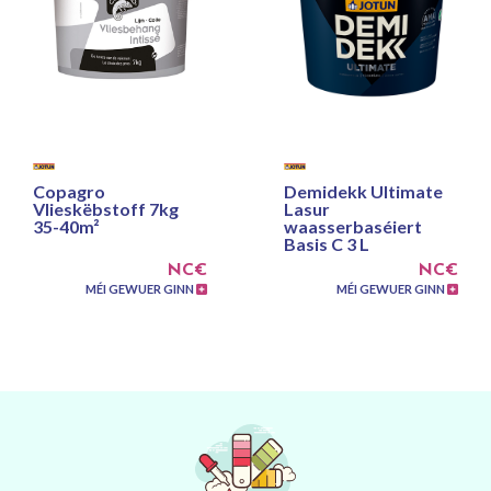
Copagro
Demidekk Ultimate
Vlieskëbstoff 7kg
Lasur
35-40m²
waasserbaséiert
Basis C 3 L
NC€
NC€
MÉI GEWUER GINN
MÉI GEWUER GINN