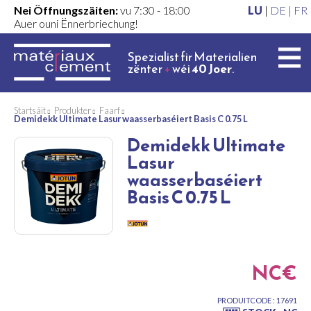
Nei Öffnungszäiten:
vu 7:30 - 18:00
LU
|
DE |
FR
Auer ouni Ënnerbriechung!
Spezialist fir Materialien
zënter
+
wéi
40 Joer
.
Startsäit
Produkter
Faarf
Demidekk Ultimate Lasur waasserbaséiert Basis C 0.75 L
Demidekk Ultimate
Lasur
waasserbaséiert
Basis C 0.75 L
NC€
PRODUITCODE : 17691