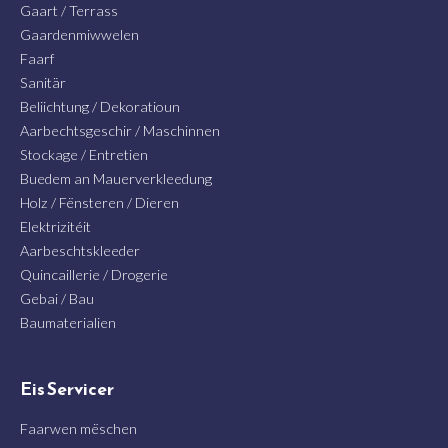
Gaart / Terrass
Gaardenmiwwelen
Faarf
Sanitär
Beliichtung / Dekoratioun
Aarbechtsgeschir / Maschinnen
Stockage / Entretien
Buedem an Mauerverkleedung
Holz / Fënsteren / Dieren
Elektrizitéit
Aarbeschtskleeder
Quincaillerie / Drogerie
Gebai / Bau
Baumaterialien
Eis Servicer
Faarwen mëschen