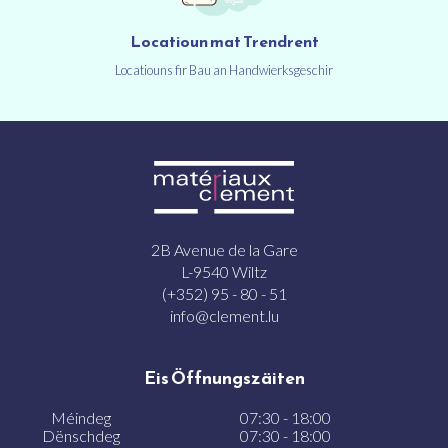
Locatioun mat Trendrent
Locatiouns fir Bau an Handwierksgeschir
2B Avenue de la Gare
L-9540 Wiltz
(+352) 95 - 80 - 51
info@clement.lu
Eis Öffnungszäiten
Méindeg
07:30 - 18:00
Dënschdeg
07:30 - 18:00