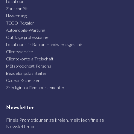
Locatioun
Zouschnëtt
Liwwerung
TEGO-Regaler
Automobile-Wartung
Outillage professionnel
Locatiouns fir Bau an Handwierksgeschir
Clientsservice
Clientekonto a Treischaft
Mëtsproochegt Personal
Bezuelungsfasilitéiten
Cadeau-Schecken
Zréckginn a Remboursementer
Newsletter
Fir eis Promotiounen ze kréien, mellt Iech fir eise
Newsletter un :