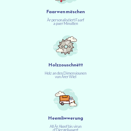
Faarwen mëschen
Är personaliséiert Faarf
a puer Minutten
Holzzouschnëtt
Holz an den Dimensiounen
vun Ärer Wiel
Heemliwwerung
All Är Akeef bis virun
d'Dier geliwwert