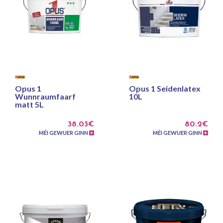
Opus 1
Opus 1 Seidenlatex
Wunnraumfaarf
10L
matt 5L
38.03€
80.2€
MÉI GEWUER GINN
MÉI GEWUER GINN