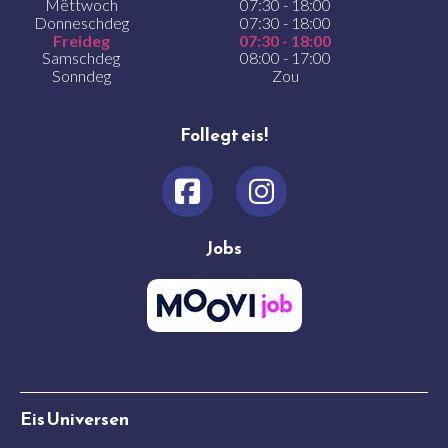
Mëttwoch
07:30 - 18:00
Donneschdeg
07:30 - 18:00
Freideg
07:30 - 18:00
Samschdeg
08:00 - 17:00
Sonndeg
Zou
Follegt eis!
Jobs
Eis Universen