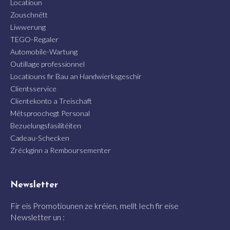
Locatioun
Zouschnëtt
Liwwerung
TEGO-Regaler
Automobile-Wartung
Outillage professionnel
Locatiouns fir Bau an Handwierksgeschir
Clientsservice
Clientekonto a Treischaft
Mëtsproochegt Personal
Bezuelungsfasilitéiten
Cadeau-Schecken
Zréckginn a Remboursementer
Newsletter
Fir eis Promotiounen ze kréien, mellt Iech fir eise
Newsletter un :