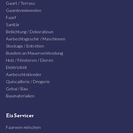
Gaart / Terrass
Gaardenmiwwelen
Faarf
Sanitär
Beliichtung / Dekoratioun
Aarbechtsgeschir / Maschinnen
Stockage / Entretien
Buedem an Mauerverkleedung
Holz / Fënsteren / Dieren
Elektrizitéit
Aarbeschtskleeder
Quincaillerie / Drogerie
Gebai / Bau
Baumaterialien
Eis Servicer
Faarwen mëschen