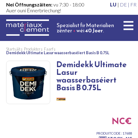
Nei Öffnungszäiten:
vu 7:30 - 18:00
LU
|
DE |
FR
Auer ouni Ënnerbriechung!
Spezialist fir Materialien
zënter
+
wéi
40 Joer
.
Startsäit
Produkter
Faarf
Demidekk Ultimate Lasur waasserbaséiert Basis B 0.75L
Demidekk Ultimate
Lasur
waasserbaséiert
Basis B 0.75L
NC€
PRODUITCODE : 17688