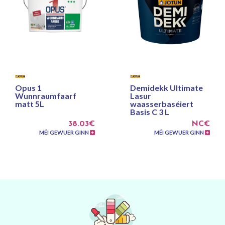
Opus 1
Demidekk Ultimate
Wunnraumfaarf
Lasur
matt 5L
waasserbaséiert
Basis C 3 L
38.03€
NC€
MÉI GEWUER GINN
MÉI GEWUER GINN