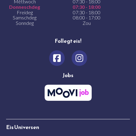
Mëttwoch
07:30 - 18:00
Donneschdeg
07:30 - 18:00
Freideg
07:30 - 18:00
Samschdeg
08:00 - 17:00
Sonndeg
Zou
Follegt eis!
Jobs
Eis Universen