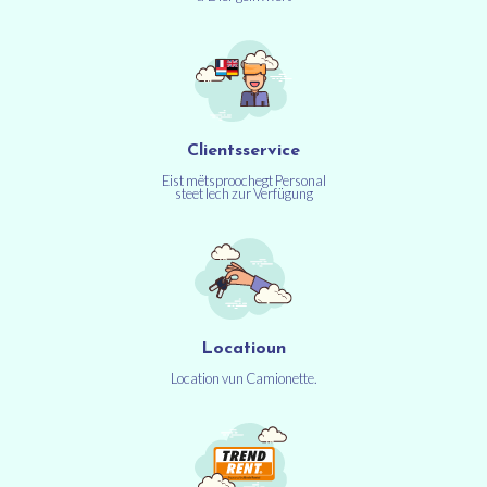
Clientsservice
Eist mëtsproochegt Personal
steet Iech zur Verfügung
Locatioun
Location vun Camionette.