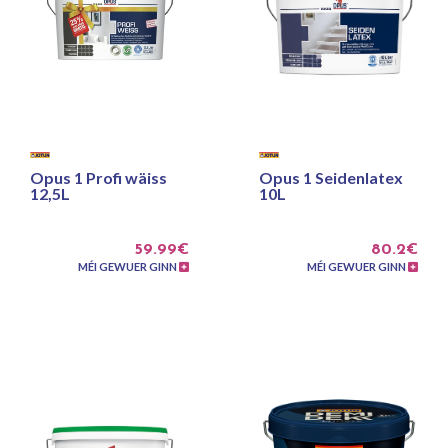
Opus 1 Profi wäiss
Opus 1 Seidenlatex
12,5L
10L
59.99€
80.2€
MÉI GEWUER GINN
MÉI GEWUER GINN