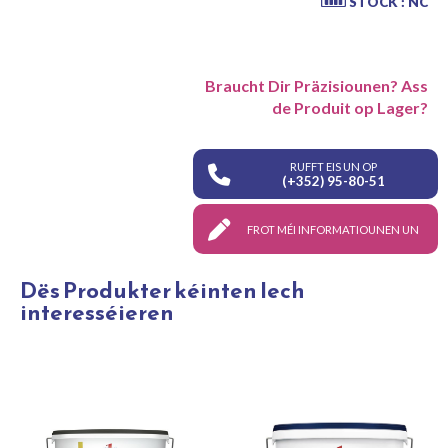
STOCK : NC
Braucht Dir Präzisiounen? Ass
de Produit op Lager?
RUFFT EIS UN OP
(+352) 95-80-51
FROT MÉI INFORMATIOUNEN UN
Dës Produkter kéinten Iech
interesséieren