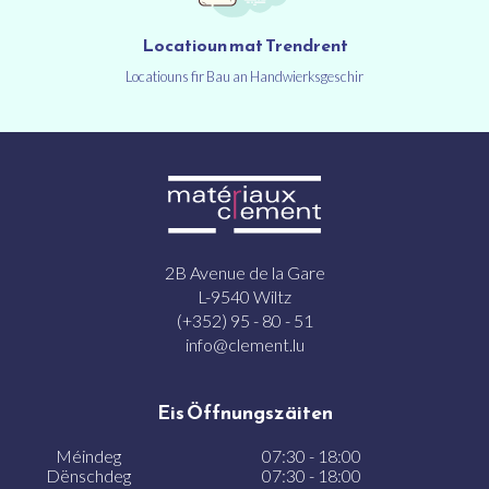
Locatioun mat Trendrent
Locatiouns fir Bau an Handwierksgeschir
2B Avenue de la Gare
L-9540 Wiltz
(+352) 95 - 80 - 51
info@clement.lu
Eis Öffnungszäiten
Méindeg
07:30 - 18:00
Dënschdeg
07:30 - 18:00