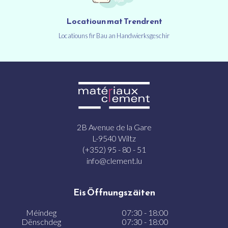
Locatioun mat Trendrent
Locatiouns fir Bau an Handwierksgeschir
2B Avenue de la Gare
L-9540 Wiltz
(+352) 95 - 80 - 51
info@clement.lu
Eis Öffnungszäiten
Méindeg
07:30 - 18:00
Dënschdeg
07:30 - 18:00