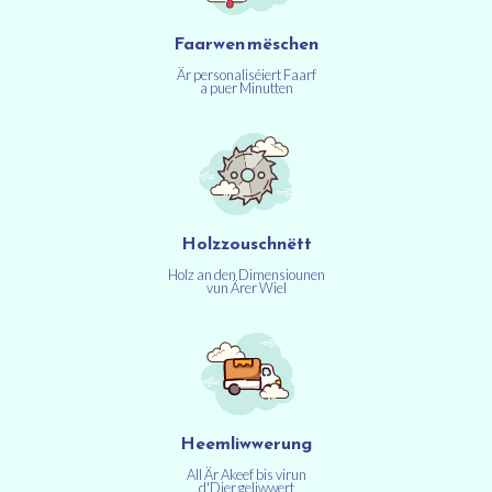
Faarwen mëschen
Är personaliséiert Faarf
a puer Minutten
Holzzouschnëtt
Holz an den Dimensiounen
vun Ärer Wiel
Heemliwwerung
All Är Akeef bis virun
d'Dier geliwwert