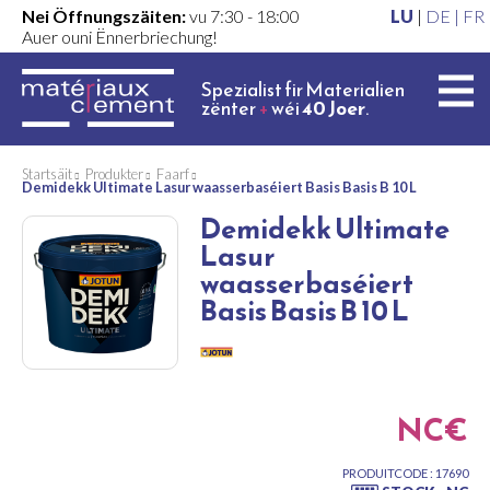
Nei Öffnungszäiten:
vu 7:30 - 18:00
LU
|
DE |
FR
Auer ouni Ënnerbriechung!
Spezialist fir Materialien
zënter
+
wéi
40 Joer
.
Startsäit
Produkter
Faarf
Demidekk Ultimate Lasur waasserbaséiert Basis Basis B 10 L
Demidekk Ultimate
Lasur
waasserbaséiert
Basis Basis B 10 L
NC€
PRODUITCODE : 17690