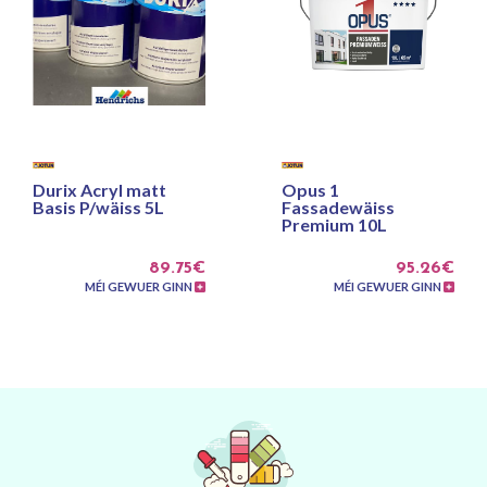
Durix Acryl matt
Opus 1
Basis P/wäiss 5L
Fassadewäiss
Premium 10L
89.75€
95.26€
MÉI GEWUER GINN
MÉI GEWUER GINN