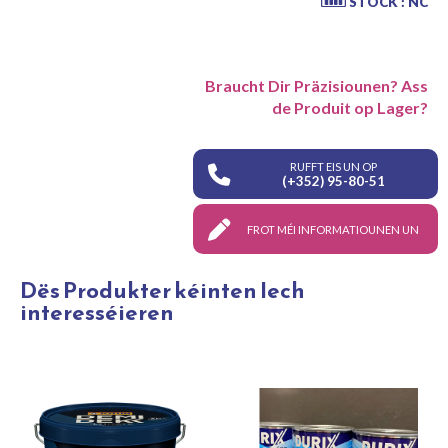
STOCK : NC
Braucht Dir Präzisiounen? Ass
de Produit op Lager?
RUFFT EIS UN OP
(+352) 95-80-51
FROT MÉI INFORMATIOUNEN UN
Dës Produkter kéinten Iech
interesséieren