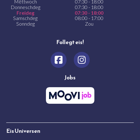
Mëttwoch
07:30 - 18:00
Donneschdeg
07:30 - 18:00
Freideg
07:30 - 18:00
Samschdeg
08:00 - 17:00
Sonndeg
Zou
Follegt eis!
Jobs
Eis Universen