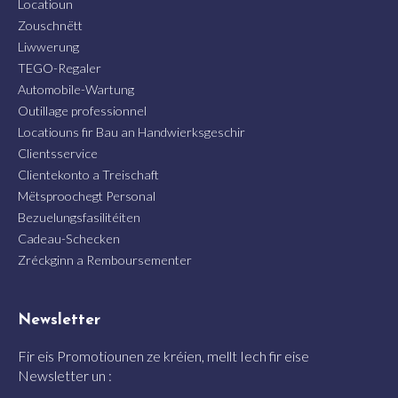
Locatioun
Zouschnëtt
Liwwerung
TEGO-Regaler
Automobile-Wartung
Outillage professionnel
Locatiouns fir Bau an Handwierksgeschir
Clientsservice
Clientekonto a Treischaft
Mëtsproochegt Personal
Bezuelungsfasilitéiten
Cadeau-Schecken
Zréckginn a Remboursementer
Newsletter
Fir eis Promotiounen ze kréien, mellt Iech fir eise
Newsletter un :