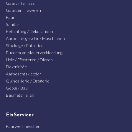
Gaart / Terrass
Gaardenmiwwelen
Faarf
Sanitär
Beliichtung / Dekoratioun
Aarbechtsgeschir / Maschinnen
Stockage / Entretien
Buedem an Mauerverkleedung
Holz / Fënsteren / Dieren
Elektrizitéit
Aarbeschtskleeder
Quincaillerie / Drogerie
Gebai / Bau
Baumaterialien
Eis Servicer
Faarwen mëschen