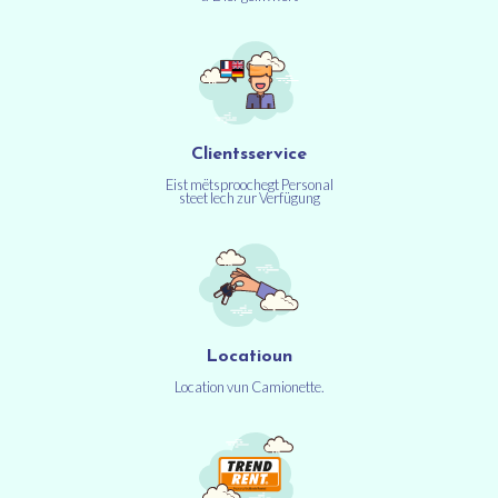
Clientsservice
Eist mëtsproochegt Personal
steet Iech zur Verfügung
Locatioun
Location vun Camionette.