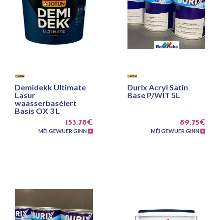
Demidekk Ultimate
Durix Acryl Satin
Lasur
Base P/WIT 5L
waasserbaséiert
Basis OX 3 L
153.78€
89.75€
MÉI GEWUER GINN
MÉI GEWUER GINN