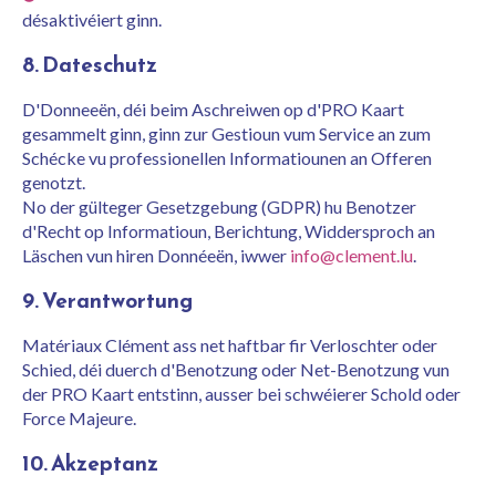
désaktivéiert ginn.
8. Dateschutz
D'Donneeën, déi beim Aschreiwen op d'PRO Kaart
gesammelt ginn, ginn zur Gestioun vum Service an zum
Schécke vu professionellen Informatiounen an Offeren
genotzt.
No der gülteger Gesetzgebung (GDPR) hu Benotzer
d'Recht op Informatioun, Berichtung, Widdersproch an
Läschen vun hiren Donnéeën, iwwer
info@clement.lu
.
9. Verantwortung
Matériaux Clément ass net haftbar fir Verloschter oder
Schied, déi duerch d'Benotzung oder Net-Benotzung vun
der PRO Kaart entstinn, ausser bei schwéierer Schold oder
Force Majeure.
10. Akzeptanz