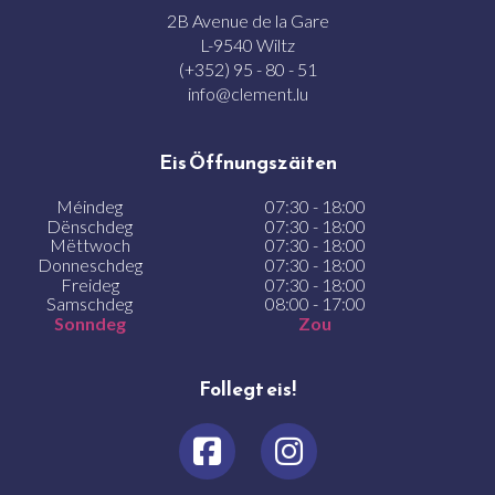
2B Avenue de la Gare
L-9540 Wiltz
(+352) 95 - 80 - 51
info@clement.lu
Eis Öffnungszäiten
Méindeg
07:30 - 18:00
Dënschdeg
07:30 - 18:00
Mëttwoch
07:30 - 18:00
Donneschdeg
07:30 - 18:00
Freideg
07:30 - 18:00
Samschdeg
08:00 - 17:00
Sonndeg
Zou
Follegt eis!