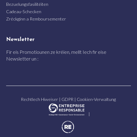
Bezuelungsfasilitéiten
Cadeau-Schecken
Zréckginn a Remboursementer
Newsletter
Fir eis Promotiounen ze kréien, mellt Iech fir eise
Newsletter un :
Rechtlech Hiweiser
|
GDPR
|
Cookien-Verwaltung
|