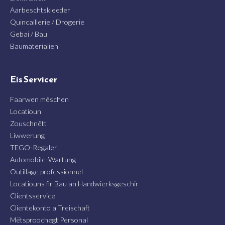
Aarbeschtskleeder
Quincaillerie / Drogerie
Gebai / Bau
Baumaterialien
Eis Servicer
Faarwen mëschen
Locatioun
Zouschnëtt
Liwwerung
TEGO-Regaler
Automobile-Wartung
Outillage professionnel
Locatiouns fir Bau an Handwierksgeschir
Clientsservice
Clientekonto a Treischaft
Mëtsproochegt Personal