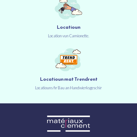
Locatioun
Location vun Camionette.
Locatioun mat Trendrent
Locatiouns fir Bau an Handwierksgeschir