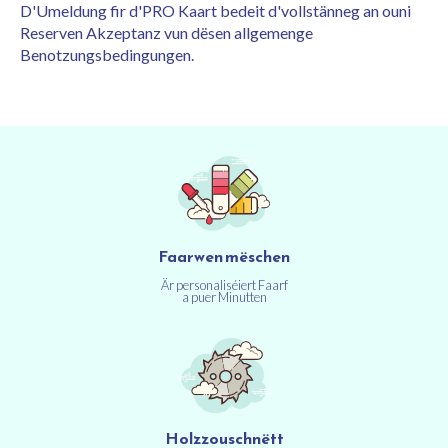
D'Umeldung fir d'PRO Kaart bedeit d'vollstänneg an ouni
Reserven Akzeptanz vun dësen allgemenge
Benotzungsbedingungen.
Faarwen mëschen
Är personaliséiert Faarf
a puer Minutten
Holzzouschnëtt