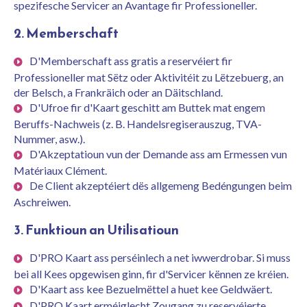
spezifesche Servicer an Avantage fir Professioneller.
2. Memberschaft
D'Memberschaft ass gratis a reservéiert fir
Professioneller mat Sëtz oder Aktivitéit zu Lëtzebuerg, an
der Belsch, a Frankräich oder an Däitschland.
D'Ufroe fir d'Kaart geschitt am Buttek mat engem
Beruffs-Nachweis (z. B. Handelsregiserauszug, TVA-
Nummer, asw.).
D'Akzeptatioun vun der Demande ass am Ermessen vun
Matériaux Clément.
De Client akzeptéiert dës allgemeng Bedéngungen beim
Aschreiwen.
3. Funktioun an Utilisatioun
D'PRO Kaart ass perséinlech a net iwwerdrobar. Si muss
bei all Kees opgewisen ginn, fir d'Servicer kënnen ze kréien.
D'Kaart ass kee Bezuelmëttel a huet kee Geldwäert.
D'PRO Kaart erméiglecht Zougang zu reservéierte