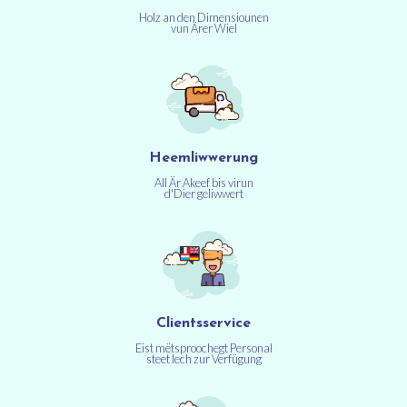
Holz an den Dimensiounen
vun Ärer Wiel
Heemliwwerung
All Är Akeef bis virun
d'Dier geliwwert
Clientsservice
Eist mëtsproochegt Personal
steet Iech zur Verfügung