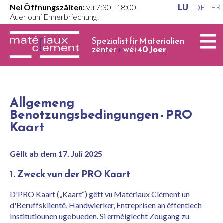
Nei Öffnungszäiten:
vu 7:30 - 18:00
LU
|
DE |
FR
Auer ouni Ënnerbriechung!
Spezialist fir Materialien
zënter
+
wéi
40 Joer
.
Allgemeng
Benotzungsbedingungen - PRO
Kaart
Gëllt ab dem 17. Juli 2025
1. Zweck vun der PRO Kaart
D'PRO Kaart („Kaart“) gëtt vu Matériaux Clément un
d'Beruffsklientë, Handwierker, Entreprisen an ëffentlech
Institutiounen ugebueden. Si erméiglecht Zougang zu