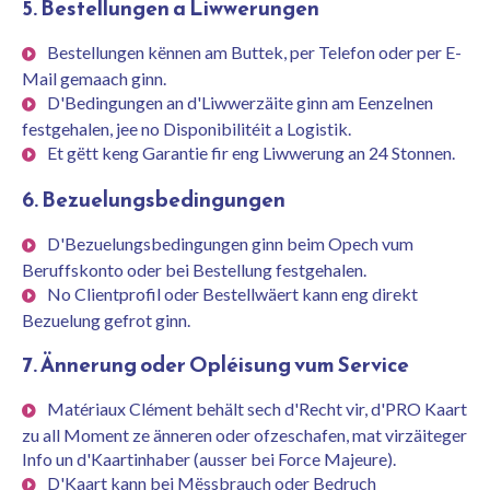
5. Bestellungen a Liwwerungen
Bestellungen kënnen am Buttek, per Telefon oder per E-
Mail gemaach ginn.
D'Bedingungen an d'Liwwerzäite ginn am Eenzelnen
festgehalen, jee no Disponibilitéit a Logistik.
Et gëtt keng Garantie fir eng Liwwerung an 24 Stonnen.
6. Bezuelungsbedingungen
D'Bezuelungsbedingungen ginn beim Opech vum
Beruffskonto oder bei Bestellung festgehalen.
No Clientprofil oder Bestellwäert kann eng direkt
Bezuelung gefrot ginn.
7. Ännerung oder Opléisung vum Service
Matériaux Clément behält sech d'Recht vir, d'PRO Kaart
zu all Moment ze änneren oder ofzeschafen, mat virzäiteger
Info un d'Kaartinhaber (ausser bei Force Majeure).
D'Kaart kann bei Mëssbrauch oder Bedruch