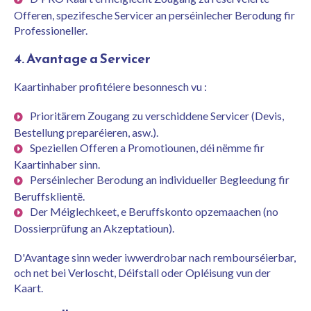
Offeren, spezifesche Servicer an perséinlecher Berodung fir
Professioneller.
4. Avantage a Servicer
Kaartinhaber profitéiere besonnesch vu :
Prioritärem Zougang zu verschiddene Servicer (Devis,
Bestellung preparéieren, asw.).
Speziellen Offeren a Promotiounen, déi nëmme fir
Kaartinhaber sinn.
Perséinlecher Berodung an individueller Begleedung fir
Beruffsklientë.
Der Méiglechkeet, e Beruffskonto opzemaachen (no
Dossierprüfung an Akzeptatioun).
D'Avantage sinn weder iwwerdrobar nach rembourséierbar,
och net bei Verloscht, Déifstall oder Opléisung vun der
Kaart.