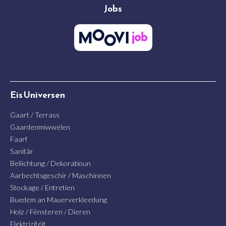
Jobs
Eis Universen
Gaart / Terrass
Gaardenmiwwelen
Faarf
Sanitär
Beliichtung / Dekoratioun
Aarbechtsgeschir / Maschinnen
Stockage / Entretien
Buedem an Mauerverkleedung
Holz / Fënsteren / Dieren
Elektrizitéit