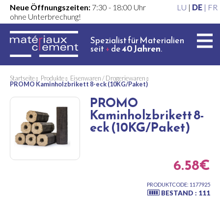
Neue Öffnungszeiten:
7:30 - 18:00 Uhr
LU
|
DE
|
FR
ohne Unterbrechung!
Spezialist für Materialien
seit
+
de
40 Jahren
.
Startseite
Produkte
Eisenwaren / Drogeriewaren
PROMO Kaminholzbrikett 8-eck (10KG/Paket)
PROMO
Kaminholzbrikett 8-
eck (10KG/Paket)
6.58€
PRODUKTCODE: 1177925
BESTAND : 111