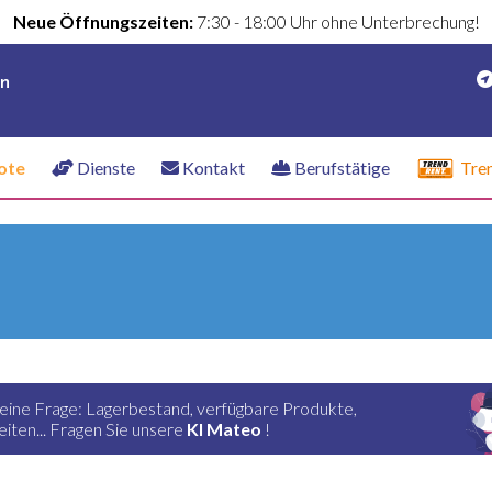
Neue Öffnungszeiten:
7:30 - 18:00 Uhr ohne Unterbrechung!
en
ote
Dienste
Kontakt
Berufstätige
Tre
 eine Frage: Lagerbestand, verfügbare Produkte,
iten... Fragen Sie unsere
KI Mateo
!