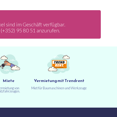
kel sind im Geschäft verfügbar.
r
(+352) 95 80 51
anzurufen.
Miete
Vermietung mit Trendrent
ermietung von
Miet für Baumaschinen und Werkzeuge
tzfahrzeugen.