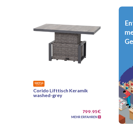
En
me
Ge
Corido Lifttisch Keramik
washed-grey
799.95€
MEHR ERFAHREN