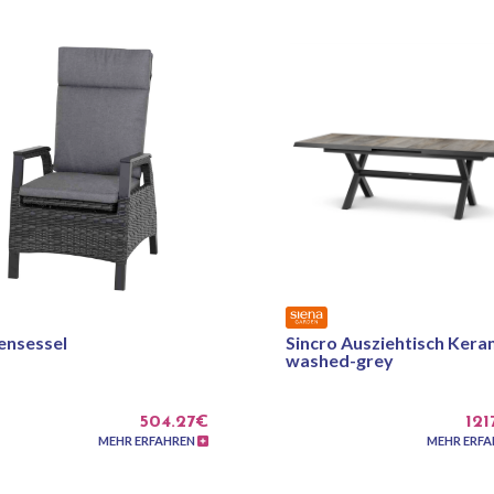
ensessel
Sincro Ausziehtisch Kera
washed-grey
504.27€
121
MEHR ERFAHREN
MEHR ERF