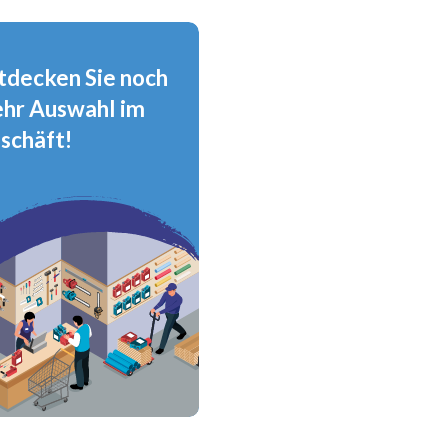
tdecken Sie noch
hr Auswahl im
schäft!