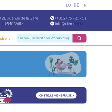
LU
|
DE
|
FR
2B Avenue de la Gare
(+352) 95 - 80 - 51
L-9540 Wiltz
info@clement.lu
ndrent
ICH STELLE MEINE FRAGE