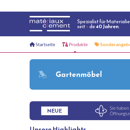
Spezialist für Materiali
seit
+
de
40 Jahren
.
Startseite
Produkte
Sonderangeb
Gartenmöbel
Sie haben
NEUE
Öffnungsze
Unsere Highlights