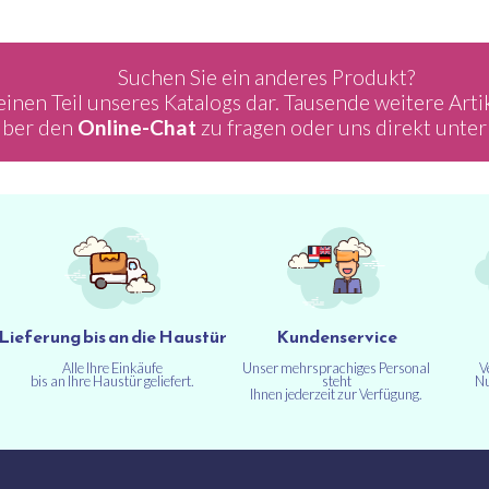
Suchen Sie ein anderes Produkt?
einen Teil unseres Katalogs dar. Tausende weitere Arti
 über den
Online-Chat
zu fragen oder uns direkt unte
Lieferung bis an die Haustür
Kundenservice
Alle Ihre Einkäufe
Unser mehrsprachiges Personal
V
bis an Ihre Haustür geliefert.
steht
Nu
Ihnen jederzeit zur Verfügung.