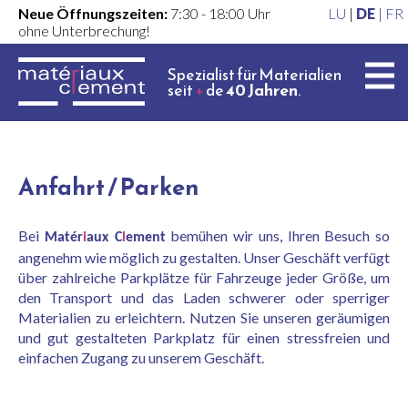
Neue Öffnungszeiten:
7:30 - 18:00 Uhr
LU
|
DE
|
FR
ohne Unterbrechung!
Spezialist für Materialien
seit
+
de
40 Jahren
.
Anfahrt / Parken
Bei
bemühen wir uns, Ihren Besuch so
Matér
i
aux C
l
ement
angenehm wie möglich zu gestalten. Unser Geschäft verfügt
über zahlreiche Parkplätze für Fahrzeuge jeder Größe, um
den Transport und das Laden schwerer oder sperriger
Materialien zu erleichtern. Nutzen Sie unseren geräumigen
und gut gestalteten Parkplatz für einen stressfreien und
einfachen Zugang zu unserem Geschäft.