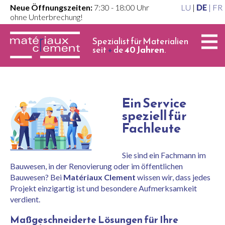
Neue Öffnungszeiten:
7:30 - 18:00 Uhr
LU
|
DE
|
FR
ohne Unterbrechung!
Spezialist für Materialien
seit
+
de
40 Jahren
.
Ein Service
speziell für
Fachleute
Sie sind ein Fachmann im
Bauwesen, in der Renovierung oder im öffentlichen
Bauwesen? Bei
Matériaux Clement
wissen wir, dass jedes
Projekt einzigartig ist und besondere Aufmerksamkeit
verdient.
Maßgeschneiderte Lösungen für Ihre