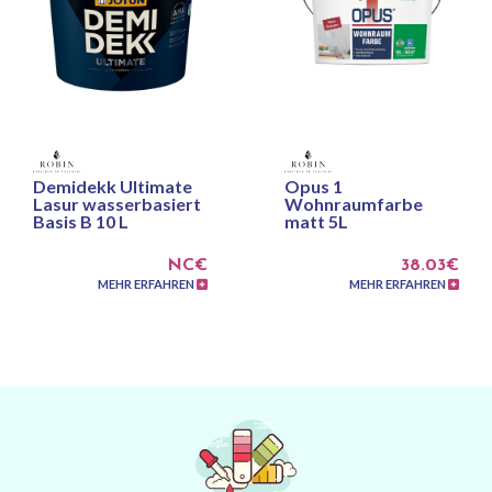
Demidekk Ultimate
Opus 1
Lasur wasserbasiert
Wohnraumfarbe
Basis B 10 L
matt 5L
NC€
38.03€
MEHR ERFAHREN
MEHR ERFAHREN