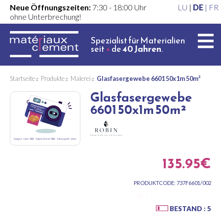
Neue Öffnungszeiten:
7:30 - 18:00 Uhr
LU
|
DE
|
FR
ohne Unterbrechung!
Spezialist für Materialien
seit
+
de
40 Jahren
.
Startseite
Produkte
Malerei
Glasfasergewebe 6601 50x1m 50m²
Glasfasergewebe
6601 50x1m 50m²
135.95€
PRODUKTCODE: 737F6601/002
LETZTE STÜCKE!
BESTAND : 5