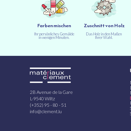
Farben mischen
Zuschnitt von Holz
Ihr persönliches Gemälde
Das Holz in den Maßen
in wenigen Minuten.
Ihrer Wahl.
2B Avenue de la Gare
L-9540 Wiltz
(+352) 95 - 80 - 51
info@clement.lu