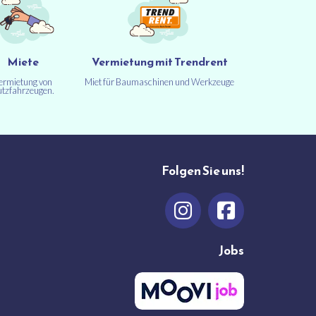
Miete
Vermietung mit Trendrent
ermietung von
Miet für Baumaschinen und Werkzeuge
tzfahrzeugen.
Folgen Sie uns!
Jobs