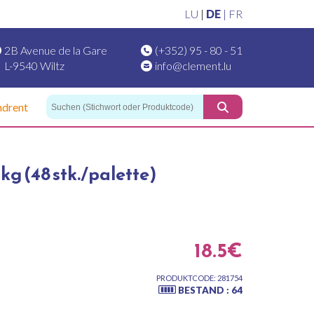
LU
|
DE
|
FR
2B Avenue de la Gare
(+352) 95 - 80 - 51
L-9540 Wiltz
info@clement.lu
ndrent
kg (48 stk./palette)
18.5€
PRODUKTCODE: 281754
BESTAND : 64