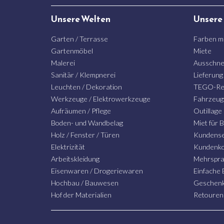
Unsere Welten
Unsere
Garten / Terrasse
Farben m
Gartenmöbel
Miete
Malerei
Ausschne
Sanitär / Klempnerei
Lieferung
Leuchten / Dekoration
TEGO-Re
Werkzeuge / Elektrowerkzeuge
Fahrzeug
Aufräumen / Pflege
Outillage
Boden- und Wandbelag
Miet für
Holz / Fenster / Türen
Kundense
Elektrizität
Kundenko
Arbeitskleidung
Mehrspra
Eisenwaren / Drogeriewaren
Einfache
Hochbau / Bauwesen
Geschenk
Hof der Materialien
Retouren