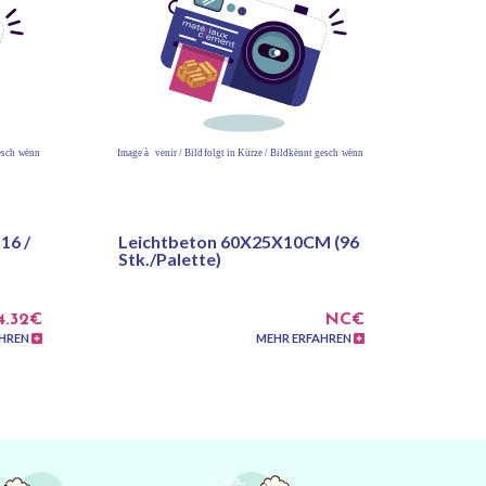
16 /
Leichtbeton 60X25X10CM (96
Stk./Palette)
4.32€
NC€
AHREN
MEHR ERFAHREN