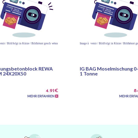
lungsbetonblock REWA
IG BAG Moselmischung 0-
 24X20X50
1 Tonne
4.91€
8
MEHR ERFAHREN
MEHR ERF