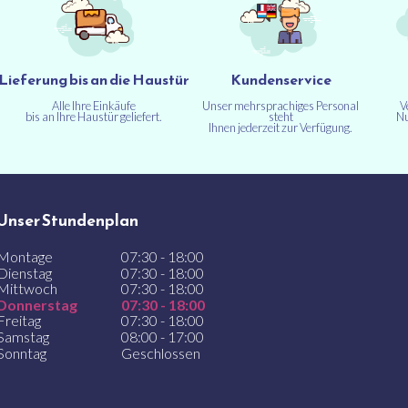
Lieferung bis an die Haustür
Kundenservice
Alle Ihre Einkäufe
Unser mehrsprachiges Personal
V
bis an Ihre Haustür geliefert.
steht
Nu
Ihnen jederzeit zur Verfügung.
Unser Stundenplan
Montage
07:30 - 18:00
Dienstag
07:30 - 18:00
Mittwoch
07:30 - 18:00
Donnerstag
07:30 - 18:00
Freitag
07:30 - 18:00
Samstag
08:00 - 17:00
Sonntag
Geschlossen