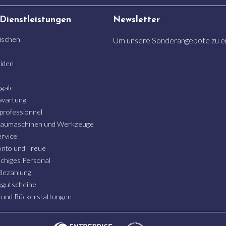
 Dienstleistungen
Newsletter
ischen
Um unsere Sonderangebote zu erh
iden
gale
wartung
 professionnel
 Baumaschinen und Werkzeuge
rvice
nto und Treue
chiges Personal
 Bezahlung
gutscheine
 und Rückerstattungen