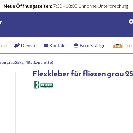
Neue Öffnungszeiten:
7:30 - 18:00 Uhr ohne Unterbrechung!
en
ote
Dienste
Kontakt
Berufstätige
Tre
esen grau 25kg (48 stk./palette)
Flexkleber für fliesen grau 25