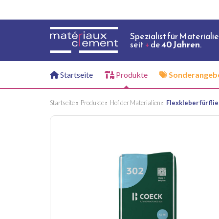
Spezialist für Materiali
seit
+
de
40 Jahren
.
Startseite
Produkte
Sonderangeb
Startseite
Produkte
Hof der Materialien
Flexkleber für fli