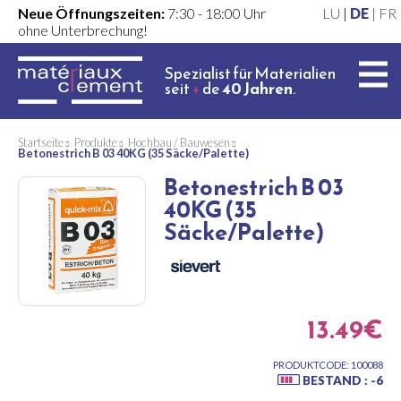
Neue Öffnungszeiten:
7:30 - 18:00 Uhr
LU
|
DE
|
FR
ohne Unterbrechung!
Spezialist für Materialien
seit
+
de
40 Jahren
.
Startseite
Produkte
Hochbau / Bauwesen
Betonestrich B 03 40KG (35 Säcke/Palette)
Betonestrich B 03
40KG (35
Säcke/Palette)
13.49€
PRODUKTCODE: 100088
BESTAND : -6