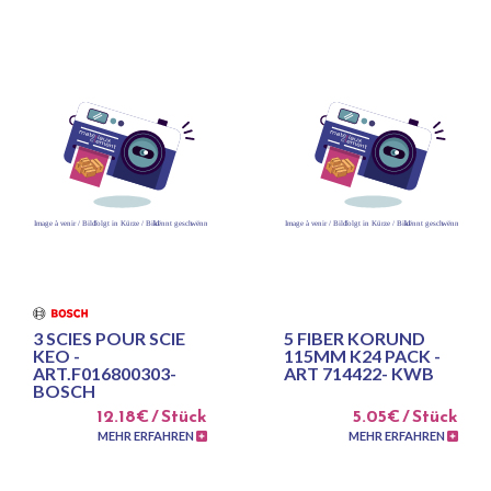
3 SCIES POUR SCIE
5 FIBER KORUND
KEO -
115MM K24 PACK -
ART.F016800303-
ART 714422- KWB
BOSCH
12.18€ / Stück
5.05€ / Stück
MEHR ERFAHREN
MEHR ERFAHREN