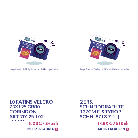
10 PATINS VELCRO
2 ERS.
73X125 GR80
SCHNEIDDRAEHTE
CORINDON -
137CM F. STYROP.
ART.70125.102-
SCHN. 8713.7-[...]
LEMAN
5.03€ / Stück
14.59€ / Stück
MEHR ERFAHREN
MEHR ERFAHREN