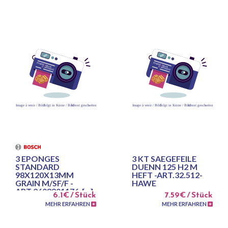
3 EPONGES
3 KT SAEGEFEILE
STANDARD
DUENN 125 H2 M
98X120X13MM
HEFT -ART.32.512-
GRAIN M/SF/F -
HAWE
ART.2608901176-[...]
6.1€ / Stück
7.59€ / Stück
MEHR ERFAHREN
MEHR ERFAHREN