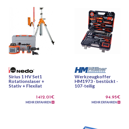
Sirius 1 HV Set1
Werkzeugkoffer
Rotationslaser +
HM1973 - bestückt -
Stativ + Flexilat
107-teilig
1412.01€
94.95€
MEHR ERFAHREN
MEHR ERFAHREN