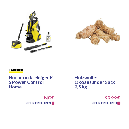
Hochdruckreiniger K
Holzwolle-
5 Power Control
Ökoanzünder Sack
Home
2,5 kg
NC€
23.99€
MEHR ERFAHREN
MEHR ERFAHREN