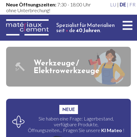
Neue Öffnungszeiten:
7:30 - 18:00 Uhr
LU
|
DE
|
FR
ohne Unterbrechung!
Spezialist für Materialien
seit
+
de
40 Jahren
.
Werkzeuge /
Elektrowerkzeuge
NEUE
Sie haben eine Frage: Lagerbestand,
verfügbare Produkte,
Öffnungszeiten... Fragen Sie unsere
KI Mateo
!