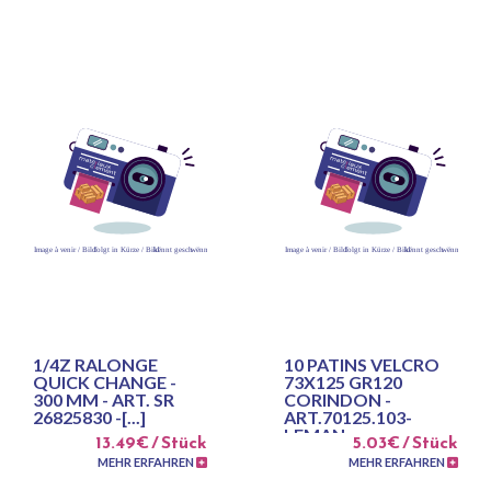
1/4Z RALONGE
10 PATINS VELCRO
QUICK CHANGE -
73X125 GR120
300 MM - ART. SR
CORINDON -
26825830 -[...]
ART.70125.103-
LEMAN
13.49€ / Stück
5.03€ / Stück
MEHR ERFAHREN
MEHR ERFAHREN