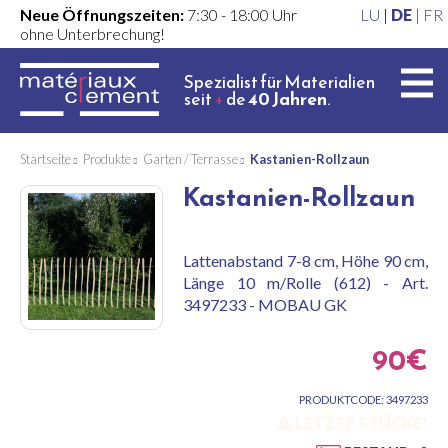
Neue Öffnungszeiten:
7:30 - 18:00 Uhr
LU
|
DE
|
FR
ohne Unterbrechung!
Spezialist für Materialien
seit
+
de
40 Jahren
.
Startseite
Produkte
Garten / Terrasse
Kastanien-Rollzaun
Kastanien-Rollzaun
Lattenabstand 7-8 cm, Höhe 90 cm,
Länge 10 m/Rolle (612) - Art.
3497233 - MOBAU GK
90€
PRODUKTCODE: 3497233
LETZTE STÜCKE!