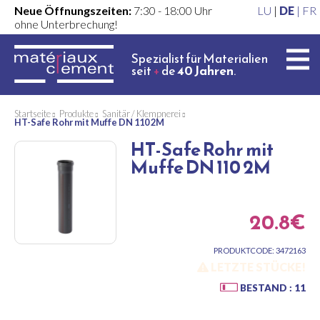
Neue Öffnungszeiten:
7:30 - 18:00 Uhr
LU
|
DE
|
FR
ohne Unterbrechung!
Spezialist für Materialien
seit
+
de
40 Jahren
.
Startseite
Produkte
Sanitär / Klempnerei
HT-Safe Rohr mit Muffe DN 110 2M
HT-Safe Rohr mit
Muffe DN 110 2M
20.8€
PRODUKTCODE: 3472163
LETZTE STÜCKE!
BESTAND : 11