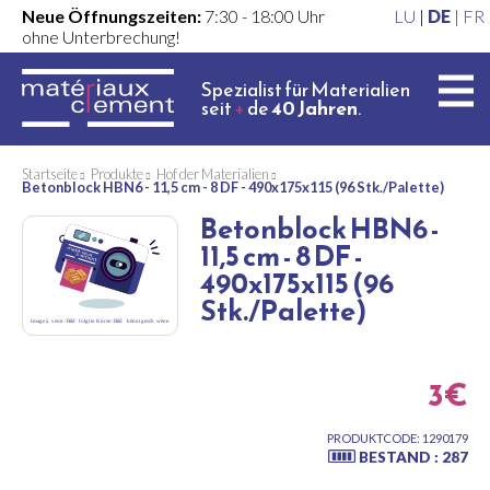
Neue Öffnungszeiten:
7:30 - 18:00 Uhr
LU
|
DE
|
FR
ohne Unterbrechung!
Spezialist für Materialien
seit
+
de
40 Jahren
.
Startseite
Produkte
Hof der Materialien
Betonblock HBN6 - 11,5 cm - 8 DF - 490x175x115 (96 Stk./Palette)
Betonblock HBN6 -
11,5 cm - 8 DF -
490x175x115 (96
Stk./Palette)
3€
PRODUKTCODE: 1290179
BESTAND : 287