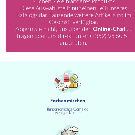
Suchen Sie ein anderes Produkt?
Diese Auswahl stellt nur einen Teil unseres
Katalogs dar. Tausende weitere Artikel sind im
Geschäft verfügbar.
Zögern Sie nicht, uns über den
Online-Chat
zu
fragen oder uns direkt unter
(+352) 95 80 51
anzurufen.
Farben mischen
Ihr persönliches Gemälde
in wenigen Minuten.