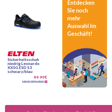
Entdecken
Sie noch
mehr
Auswahl im
Geschäft!
Sicherheitsschuh
niedrig Leonardo
XXSG ESD S3
schwarz/blau
89.95€
MEHR ERFAHREN