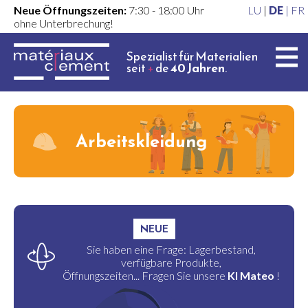
Neue Öffnungszeiten:
7:30 - 18:00 Uhr
LU
|
DE
|
FR
ohne Unterbrechung!
Spezialist für Materialien
seit
+
de
40 Jahren
.
Arbeitskleidung
NEUE
Sie haben eine Frage: Lagerbestand,
verfügbare Produkte,
Öffnungszeiten... Fragen Sie unsere
KI Mateo
!