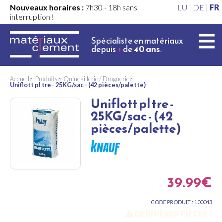
Nouveaux horaires :
7h30 - 18h sans
LU
|
DE |
FR
interruption !
Spécialiste en matériaux
depuis
+
de
40 ans
.
Accueil
Produits
Quincaillerie / Droguerie
Uniflott pl tre - 25KG/sac - (42 pièces/palette)
Uniflott pl tre -
25KG/sac - (42
pièces/palette)
39.99€
CODE PRODUIT : 100043
DERNIÈRES PIÈCES !