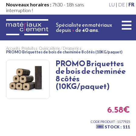
Nouveaux horaires :
7h30 - 18h sans
LU
|
DE |
FR
interruption !
Spécialiste en matériaux
depuis
+
de
40 ans
.
Accueil
Produits
Quincaillerie / Droguerie
PROMO Briquettes de bois de cheminée 8 côtés (10KG/paquet)
PROMO Briquettes
de bois de cheminée
8 côtés
(10KG/paquet)
6.58€
CODE PRODUIT : 1177925
STOCK : 111