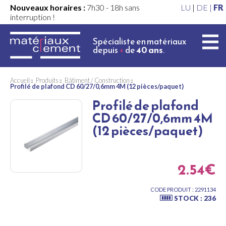
Nouveaux horaires :
7h30 - 18h sans
LU
|
DE |
FR
interruption !
Spécialiste en matériaux
depuis
+
de
40 ans
.
Accueil
Produits
Bâtiment / Construction
Profilé de plafond CD 60/27/0,6mm 4M (12 pièces/paquet)
Profilé de plafond
CD 60/27/0,6mm 4M
(12 pièces/paquet)
2.54€
CODE PRODUIT : 2291134
STOCK : 236