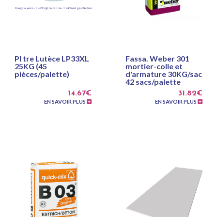
Pl tre Lutèce LP33XL
Fassa. Weber 301
25KG (45
mortier-colle et
pièces/palette)
d'armature 30KG/sac
42 sacs/palette
14.67€
31.82€
EN SAVOIR PLUS
EN SAVOIR PLUS