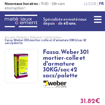
Nouveaux horaires :
7h30 - 18h sans
LU
|
DE |
FR
interruption !
Spécialiste en matériaux
depuis
+
de
40 ans
.
Accueil
Produits
Bâtiment / Construction
Fassa. Weber 301 mortier-colle et d'armature 30KG/sac 42
sacs/palette
Fassa. Weber 301
mortier-colle et
d'armature
30KG/sac 42
sacs/palette
31.82€