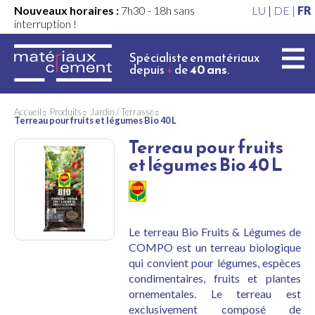
Nouveaux horaires :
7h30 - 18h sans
LU
|
DE |
FR
interruption !
Spécialiste en matériaux
depuis
+
de
40 ans
.
Accueil
Produits
Jardin / Terrasse
Terreau pour fruits et légumes Bio 40 L
Terreau pour fruits
et légumes Bio 40 L
Le terreau Bio Fruits & Légumes de
COMPO est un terreau biologique
qui convient pour légumes, espèces
condimentaires, fruits et plantes
ornementales. Le terreau est
exclusivement composé de