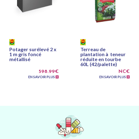
Potager surélevé 2 x
Terreau de
1 m gris foncé
plantation à teneur
métallisé
réduite en tourbe
60L (42/palette)
598.99€
NC€
EN SAVOIR PLUS
EN SAVOIR PLUS