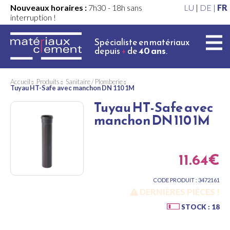
Nouveaux horaires :
7h30 - 18h sans
LU
|
DE |
FR
interruption !
Spécialiste en matériaux
depuis
+
de
40 ans
.
Accueil
Produits
Sanitaire / Plomberie
Tuyau HT-Safe avec manchon DN 110 1M
Tuyau HT-Safe avec
manchon DN 110 1M
11.64€
CODE PRODUIT : 3472161
DERNIÈRES PIÈCES !
STOCK : 18