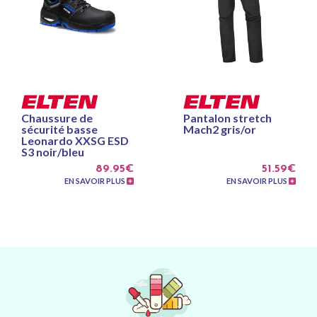
Chaussure de
Pantalon stretch
sécurité basse
Mach2 gris/or
Leonardo XXSG ESD
S3 noir/bleu
89.95€
51.59€
EN SAVOIR PLUS
EN SAVOIR PLUS