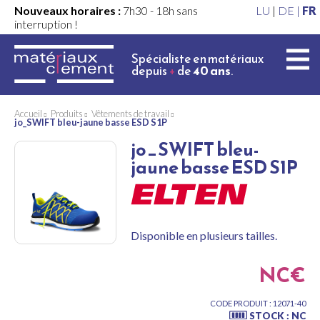
Nouveaux horaires :
7h30 - 18h sans
LU
|
DE |
FR
interruption !
Spécialiste en matériaux
depuis
+
de
40 ans
.
Accueil
Produits
Vêtements de travail
jo_SWIFT bleu-jaune basse ESD S1P
jo_SWIFT bleu-
jaune basse ESD S1P
Disponible en plusieurs tailles.
NC€
CODE PRODUIT : 12071-40
STOCK : NC