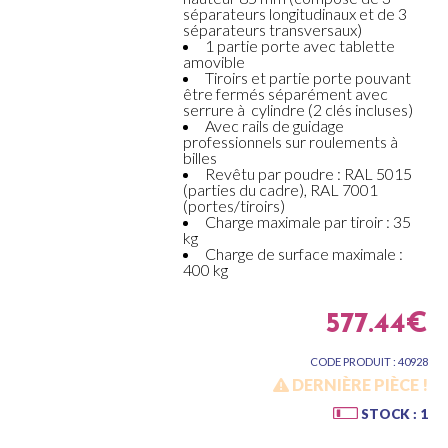
séparateurs longitudinaux et de 3
séparateurs transversaux)
1 partie porte avec tablette
amovible
Tiroirs et partie porte pouvant
être fermés séparément avec
serrure à cylindre (2 clés incluses)
Avec rails de guidage
professionnels sur roulements à
billes
Revêtu par poudre : RAL 5015
(parties du cadre), RAL 7001
(portes/tiroirs)
Charge maximale par tiroir : 35
kg
Charge de surface maximale :
400 kg
577.44€
CODE PRODUIT : 40928
DERNIÈRE PIÈCE !
STOCK : 1