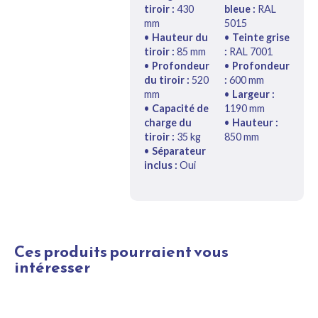
tiroir :
430
bleue :
RAL
mm
5015
•
Hauteur du
•
Teinte grise
tiroir :
85 mm
:
RAL 7001
•
Profondeur
•
Profondeur
du tiroir :
520
:
600 mm
mm
•
Largeur :
•
Capacité de
1190 mm
charge du
•
Hauteur :
tiroir :
35 kg
850 mm
•
Séparateur
inclus :
Oui
Ces produits pourraient vous
intéresser