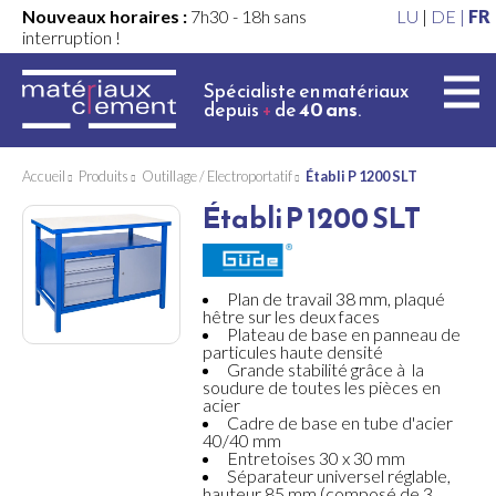
Nouveaux horaires :
7h30 - 18h sans
LU
|
DE |
FR
interruption !
Spécialiste en matériaux
depuis
+
de
40 ans
.
Accueil
Produits
Outillage / Electroportatif
Établi P 1200 SLT
Établi P 1200 SLT
Plan de travail 38 mm, plaqué
hêtre sur les deux faces
Plateau de base en panneau de
particules haute densité
Grande stabilité grâce à la
soudure de toutes les pièces en
acier
Cadre de base en tube d'acier
40/40 mm
Entretoises 30 x 30 mm
Séparateur universel réglable,
hauteur 85 mm (composé de 3