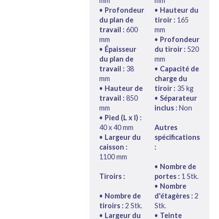
mm
mm
•
Profondeur
•
Hauteur du
du plan de
tiroir :
165
travail :
600
mm
mm
•
Profondeur
•
Épaisseur
du tiroir :
520
du plan de
mm
travail :
38
•
Capacité de
mm
charge du
•
Hauteur de
tiroir :
35 kg
travail :
850
•
Séparateur
mm
inclus :
Non
•
Pied (L x l) :
40 x 40 mm
Autres
•
Largeur du
spécifications
caisson :
:
1100 mm
•
Nombre de
Tiroirs :
portes :
1 Stk.
•
Nombre
•
Nombre de
d'étagères :
2
tiroirs :
2 Stk.
Stk.
•
Largeur du
•
Teinte