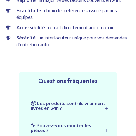
Exactitude
: choix des références assuré par nos
équipes.
Accessibilité
: retrait directement au comptoir.
Sérénité
: un interlocuteur unique pour vos demandes
d'entretien auto.
Questions fréquentes
📦 Les produits sont-ils vraiment
livrés en 24h ?
Oui. En conditions normales, toute
🔧 Pouvez-vous monter les
commande passée avant 17h est
pièces ?
livrée le lendemain.