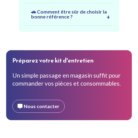
Nous fournissons les produits. Le
🚗 Comment être sûr de choisir la
montage doit être effectué par
bonne référence ?
vous-même ou par votre garagiste.
Présentez votre carte grise : nous
validons les références adaptées à
votre véhicule.
Préparez votre kit d'entretien
Un simple passage en magasin suffit pour
commander vos pièces et consommables.
Nous contacter