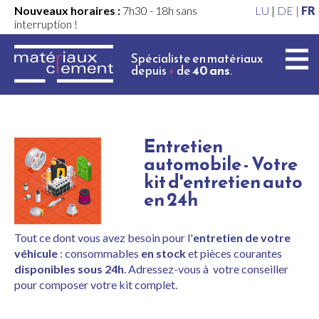
Nouveaux horaires :
7h30 - 18h sans
LU
|
DE |
FR
interruption !
Spécialiste en matériaux
depuis
+
de
40 ans
.
Entretien
automobile - Votre
kit d'entretien auto
en 24h
Tout ce dont vous avez besoin pour l'
entretien de votre
véhicule
: consommables
en stock
et pièces courantes
disponibles sous 24h
. Adressez-vous à votre conseiller
pour composer votre kit complet.